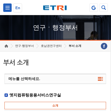
본문 바로가기
주요메뉴 바로가기
하단메뉴 바로가기
En
연구ㆍ행정부서
연구·행정부서
호남권연구센터
부서 소개
부서 소개
메뉴를 선택하세요.
엣지컴퓨팅응용서비스연구실
소개