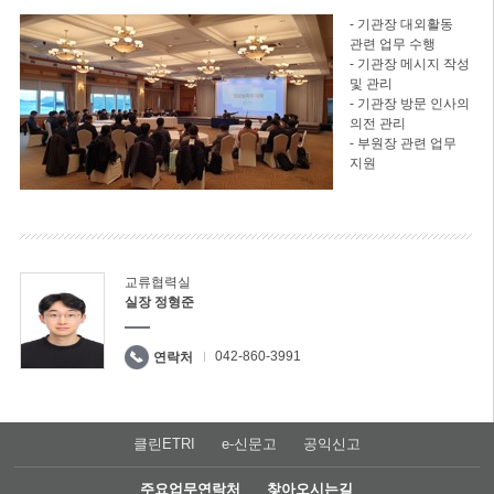
- 기관장 대외활동
관련 업무 수행
- 기관장 메시지 작성
및 관리
- 기관장 방문 인사의
의전 관리
- 부원장 관련 업무
지원
교류협력실
실장 정형준
042-860-3991
연락처
클린ETRI
e-신문고
공익신고
주요업무연락처
찾아오시는길