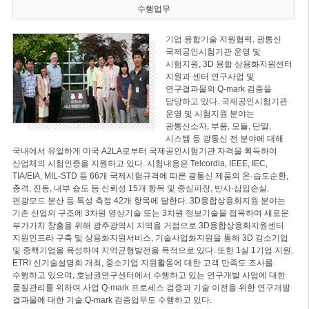
수행업무
기업 융합기술 지원협력, 광통신
국제공인시험기관 운영 및
시험지원, 3D 융합 상용화지원센터
지원과 센터 연구사업 및
연구결과물의 Q-mark 검증을
담당하고 있다. 국제공인시험기관
운영 및 시험지원 분야는
광통신소자, 부품, 모듈, 단말,
시스템 등 광통신 전 분야에 대해
국내에서 유일하게 미국 A2LA로부터 국제공인시험기관 자격을 획득하여
산업체의 시험인증을 지원하고 있다. 시험내용은 Telcordia, IEEE, IEC,
TIA/EIA, MIL-STD 등 66개 국제시험규격에 따른 광통신 제품의 온·습도순환,
충격, 진동, 내부 습도 등 신뢰성 15개 항목 및 중심파장, 반사·삽입손실,
편광모드 분산 등 특성 측정 42개 항목에 달한다. 3D융합상용화지원 분야는
기존 산업의 구조에 3차원 영상기술 또는 3차원 정보기술을 접목하여 새로운
부가가치 창출을 위해 광주광역시 지역을 거점으로 3D융합상용화지원센터
지원인프라 구축 및 상용화지원서비스, 기술사업화지원을 통해 3D 강소기업
및 중핵기업을 육성하여 지역균형발전을 목적으로 있다. 또한 1실 1기업 지원,
ETRI 신기술설명회 개최, 중소기업 지원활동에 대한 고객 만족도 조사를
수행하고 있으며, 호남권연구센터에서 수행하고 있는 연구개발 사업에 대한
품질관리를 위하여 사업 Q-mark 프로세스 검증과 기술 이전을 위한 연구개발
결과물에 대한 기술 Q-mark 검증업무도 수행하고 있다.