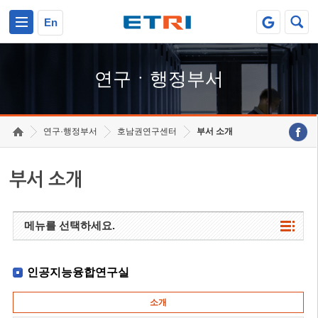
본문 바로가기
주요메뉴 바로가기
하단메뉴 바로가기
En
연구ㆍ행정부서
연구·행정부서
호남권연구센터
부서 소개
부서 소개
메뉴를 선택하세요.
인공지능융합연구실
소개