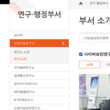
연구·행정부서
연구·행정부서
부서 소
감사부
지능정보연구본부
인공지능연구소
연구소 소개
사이버보안연
부서 소개
소개
수
피지컬AI연구소
입체통신연구소
공간미디어연구소
ADX융합연구소
ICT전략연구소
인공지능안전연구소