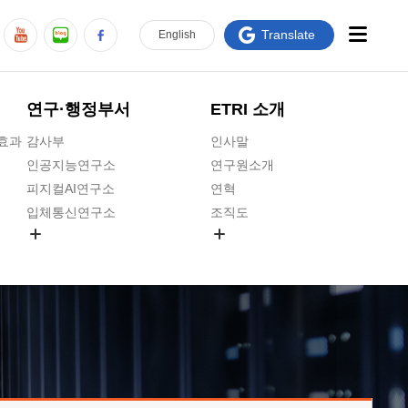
Translate
En
glish
연구·행정부서
ETRI 소개
급효과
감사부
인사말
인공지능연구소
연구원소개
피지컬AI연구소
연혁
입체통신연구소
조직도
공간미디어연구소
기타 공개정보
ADX융합연구소
원규 제·개정 예고
ICT전략연구소
연구원 고객헌장
인공지능안전연구소
ETRI CI
우주항공반도체전략연구단
주요업무연락처
대경권연구본부
찾아오시는길
호남권연구본부