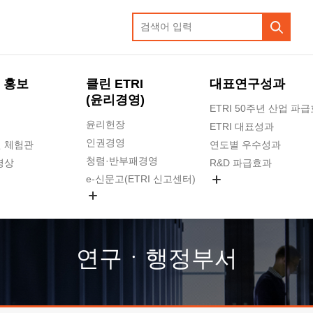
 홍보
클린 ETRI
대표연구성과
(윤리경영)
ETRI 50주년 산업 파
윤리헌장
ETRI 대표성과
인권경영
 체험관
연도별 우수성과
청렴·반부패경영
영상
R&D 파급효과
e-신문고(ETRI 신고센터)
지식공유플랫폼
공익신고
청렴포털 신고
고객의소리
연구ㆍ행정부서
수의계약 현황
부패징계 현황
감사결과공개