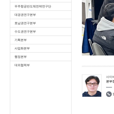
우주항공반도체전략연구단
대경권연구본부
호남권연구본부
수도권연구본부
기획본부
사업화본부
행정본부
대외협력부
사이
본부