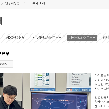
인공지능연구소
부서 소개
개
AIDC연구본부
지능형반도체연구본부
사이버보안연구본부
정책
구본부
행업무
다가오는 메
아바타 인증
다양한 보안
사이버 보
암호인증기
차세대시스
센터에서, 