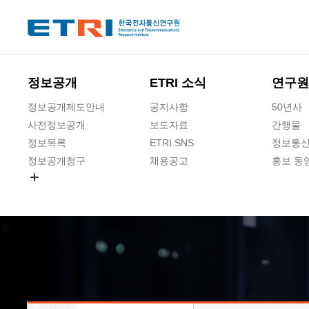
본문 바로가기
주요메뉴 바로가기
하단메뉴 바로가기
정보공개
ETRI 소식
연구원
정보공개제도안내
공지사항
50년사
사전정보공개
보도자료
간행물
정보목록
ETRI SNS
정보통신
정보공개청구
채용공고
홍보 동
경영공시
공공데이터개방
사업실명제