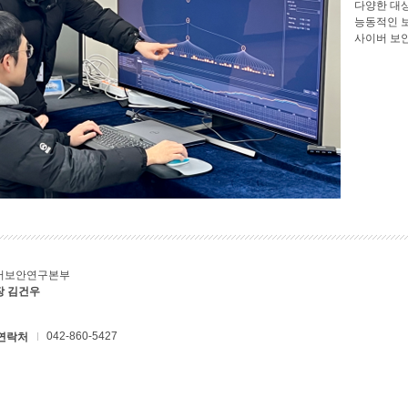
다양한 대
능동적인 
사이버 보
버보안연구본부
장 김건우
042-860-5427
연락처