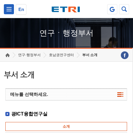
본문 바로가기
주요메뉴 바로가기
하단메뉴 바로가기
En
연구ㆍ행정부서
연구·행정부서
호남권연구센터
부서 소개
부서 소개
메뉴를 선택하세요.
광ICT융합연구실
소개