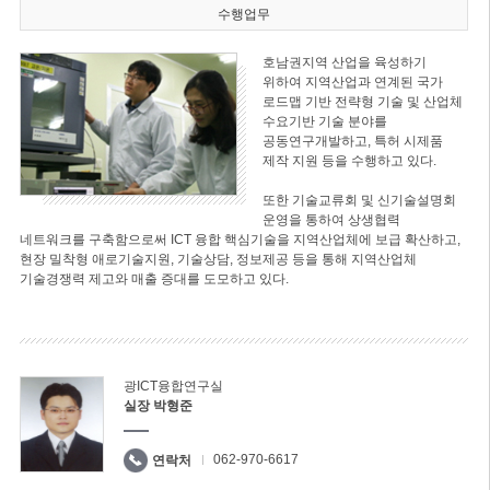
수행업무
호남권지역 산업을 육성하기
위하여 지역산업과 연계된 국가
로드맵 기반 전략형 기술 및 산업체
수요기반 기술 분야를
공동연구개발하고, 특허 시제품
제작 지원 등을 수행하고 있다.
또한 기술교류회 및 신기술설명회
운영을 통하여 상생협력
네트워크를 구축함으로써 ICT 융합 핵심기술을 지역산업체에 보급 확산하고,
현장 밀착형 애로기술지원, 기술상담, 정보제공 등을 통해 지역산업체
기술경쟁력 제고와 매출 증대를 도모하고 있다.
광ICT융합연구실
실장 박형준
062-970-6617
연락처