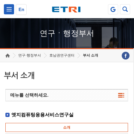
본문 바로가기
주요메뉴 바로가기
하단메뉴 바로가기
En
연구ㆍ행정부서
연구·행정부서
호남권연구센터
부서 소개
부서 소개
메뉴를 선택하세요.
엣지컴퓨팅응용서비스연구실
소개