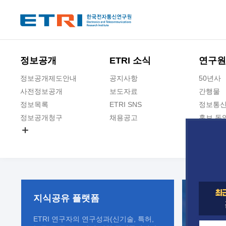
본문 바로가기
주요메뉴 바로가기
정보공개
ETRI 소식
연구원
정보공개제도안내
공지사항
50년사
사전정보공개
보도자료
간행물
정보목록
ETRI SNS
정보통신
정보공개청구
채용공고
홍보 동
경영공시
공공데이터개방
사업실명제
지식공유
플랫폼
ETRI 연구자의 연구성과(신기술, 특허,