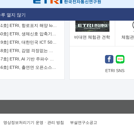
[2026-52호] ETRI, ITU-T 자율주행차 국제표준화 주도한다
루 열지 않기
[2026-51호] ETRI, 항로표지 해양 IoT 무선통신체계 개발 나선다
[2026-50호] ETRI, 생체신호 압축기술 국제표준 채택...의료 AI 시대 연다
비대면
체험관 견학
체험관
[2026-49호] ETRI, 대한민국 ICT 50년 역사를 담은 온라인 50년사 공개
[2026-48호] ETRI, 감염 걱정없는 공중 터치 인터페이스 시대 연다
[2026-47호] ETRI, AI 기반 주파수 예측기술 국제표준 이끌어
[2026-46호] ETRI, 출연연 오픈소스 협의체 '범출연연'으로 확대 운영
ETRI SNS
영상정보처리기기 운영ㆍ관리 방침
부설연구소공고