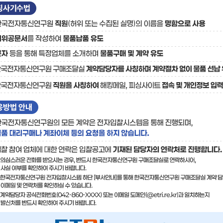
료
기술사업화플랫폼/기술
기술예고
중소기
보유특허
이전가
융합기술연구생산센터
반도