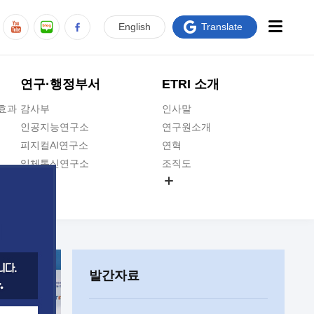
En
glish
Translate
연구·행정부서
ETRI 소개
급효과
감사부
인사말
인공지능연구소
연구원소개
피지컬AI연구소
연혁
입체통신연구소
조직도
공간미디어연구소
기타 공개정보
ADX융합연구소
원규 제·개정 예고
ICT전략연구소
연구원 고객헌장
인공지능안전연구소
ETRI CI
우주항공반도체전략연구단
주요업무연락처
발간자료
대경권연구본부
찾아오시는길
호남권연구본부