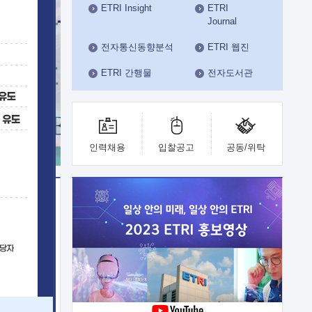
ETRI Insight
ETRI
수도권연구본부
Journal
기획본부
사업화본부
전자통신동향분석
ETRI 웹진
행정본부
ETRI 간행물
전자도서관
대외협력부
인력채용
입찰공고
공동/위탁
이전
업 지원
능 기술
체실험실