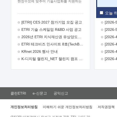
현장수요에 맞추어 기술사업화를 지원하는
『연구인력 현장지원』프로그램을
운영하고 있습니다.이에 연구인력의 지원을
오늘 하
희망하는 중소.중견기업에서는 신청하여
주시기 바랍니다.
2026년 8월
[ETRI] CES 2027 참가기업 모집 공고
한국전자통신연구원장
1. 추진개요

ETRI 기술 스케일업 R&BD 사업 공고
추진목적: ETRI 인력을 기업현장에 파견.
기술지원을 실시함으로써 ETRI 개발기술의
2026년 ETRI 지식재산권 유상양도계약 수요조사 공고
사업화를 지원하여 사업화성과를
ETRI 테크비즈 인사이트 8호(TechBiz Insight Vol.8) 발간
극대화하고, 지원기업을 강견기업으로
육성하고자 함.
 신청자격: ETRI
KRnet 2026 행사 안내
협력기업 및 일반 ICT 중소기업* 협력기업:
K-디지털 챌린지_NET 챌린지 캠프 시즌13 안내
ETRI 창업/연구소기업, 기술이전/출자기업
등 ETRI 개발기술을 사업화하고자 하는
기업
 파견기간: 1년 이상 [최대 3년까지
연속지원 가능]* 연속지원은 지원완료
시점에서 당해 지원실적과 차기 지원계획을
평가하여 결정
 기업부담: 연구인력
연봉기준 30 ~ 40%* (1년차) 연봉의 30%,
클린ETRI
e-신문고
공익신고
(2 ~ 3년차) 연봉의 40%
 추진일정(1)
희망기업 신청/접수(2)희망인력-희망기업
매칭(3)현장조사/ 선정(심의)(4)협약체결
개인정보처리방침
이해하기 쉬운 개인정보처리방침
저작권정책
(5)기업파견8월 3일 ~ 14일
8월 17일 ~
26일
9월초순
9월 중순
10월 이후*