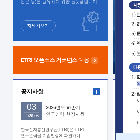
논문 등)를 공유하기 위한 플랫폼입니다.
자세히보기
ETRI 오픈소스
거버넌스 대응
공지사항
보도자
03
2026년도 하반기
연구인력 현장지원
2026.08
희망기업 신청/접수
한국전자통신연구원(ETRI)은 ETRI
연구인력을 기업현장에 파견하여