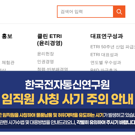
 홍보
클린 ETRI
대표연구성과
(윤리경영)
ETRI 50주년 산업 파
윤리헌장
ETRI 대표성과
인권경영
 체험관
연도별 우수성과
청렴·반부패경영
영상
R&D 파급효과
e-신문고(ETRI 신고센터)
지식공유플랫폼
공익신고
청렴포털 신고
고객의소리
수의계약 현황
부패징계 현황
감사결과공개