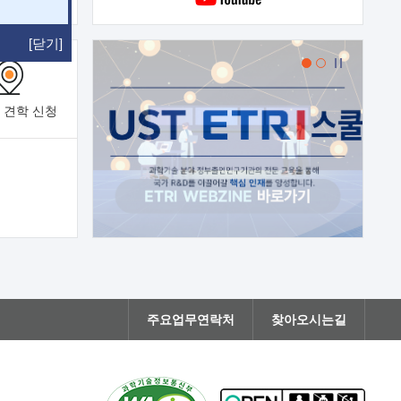
[닫기]
 견학
신청
주요업무연락처
찾아오시는길