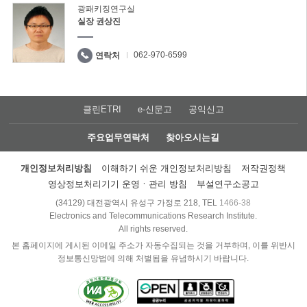
광패키징연구실
실장 권상진
062-970-6599
연락처
클린ETRI
e-신문고
공익신고
주요업무연락처
찾아오시는길
개인정보처리방침
이해하기 쉬운 개인정보처리방침
저작권정책
영상정보처리기기 운영ㆍ관리 방침
부설연구소공고
(34129) 대전광역시 유성구 가정로 218, TEL
1466-38
Electronics and Telecommunications Research Institute.
All rights reserved.
본 홈페이지에 게시된 이메일 주소가 자동수집되는 것을 거부하며, 이를 위반시
정보통신망법에 의해 처벌됨을 유념하시기 바랍니다.