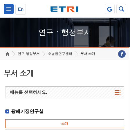
본문 바로가기
주요메뉴 바로가기
하단메뉴 바로가기
En
연구ㆍ행정부서
연구·행정부서
호남권연구센터
부서 소개
부서 소개
메뉴를 선택하세요.
광패키징연구실
소개