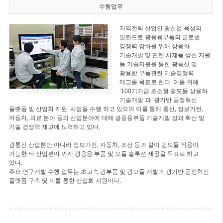
수행업무
지역전략 산업인 광산업 육성의
일환으로 광응용부품의 글로벌
경쟁력 강화를 위해 상용화
기술개발 및 관련 시제품 생산 지원
등 기술지원을 통한 광통신 및
광융합 부품관련 기술경쟁력
제고를 목표로 한다. 이를 위해
‘100기가급 초소형 광모듈 상용화
기술개발’과 ‘광기반 공정혁신
플랫폼 및 산업화 지원’ 사업을 수행 하고 있으며 이를 통해 통신, 정보가전,
자동차, 의료 분야 등의 산업분야에 대해 광응용부품 기술개발 성과 확산 및
기술 경쟁력 제고에 노력하고 있다.
광통신 산업뿐만 아니라 정보가전, 자동차, 조선 등과 같이 광모듈 적용이
가능한 타 산업분야 까지 광응용 부품 및 모듈 솔루션 제공을 목표로 하고
있다.
주요 연구개발 수행 업무는 초고속 광부품 및 광모듈 개발과 광기반 공정혁신
플랫폼 구축 및 이를 통한 산업화 지원이다.