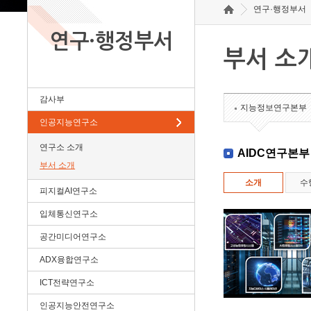
연구·행정부서
연구·행정부서
부서 소
감사부
지능정보연구본부
인공지능연구소
연구소 소개
AIDC연구본부
부서 소개
소개
수
피지컬AI연구소
입체통신연구소
공간미디어연구소
ADX융합연구소
ICT전략연구소
인공지능안전연구소