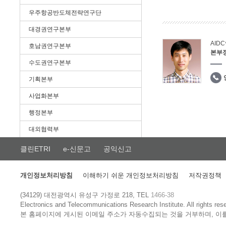
우주항공반도체전략연구단
대경권연구본부
AID
호남권연구본부
본부
수도권연구본부
기획본부
사업화본부
행정본부
대외협력부
클린ETRI
e-신문고
공익신고
개인정보처리방침
이해하기 쉬운 개인정보처리방침
저작권정책
(34129) 대전광역시 유성구 가정로 218, TEL
1466-38
Electronics and Telecommunications Research Institute.
All rights res
본 홈페이지에 게시된 이메일 주소가 자동수집되는 것을 거부하며, 이