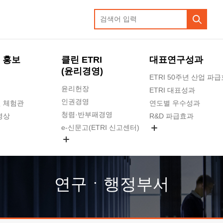
 홍보
클린 ETRI
대표연구성과
(윤리경영)
ETRI 50주년 산업 파
윤리헌장
ETRI 대표성과
인권경영
 체험관
연도별 우수성과
청렴·반부패경영
영상
R&D 파급효과
e-신문고(ETRI 신고센터)
지식공유플랫폼
공익신고
청렴포털 신고
고객의소리
연구ㆍ행정부서
수의계약 현황
부패징계 현황
감사결과공개