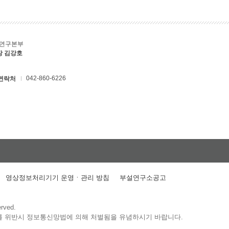
C연구본부
장 김강호
042-860-6226
연락처
영상정보처리기기 운영ㆍ관리 방침
부설연구소공고
erved.
를 위반시 정보통신망법에 의해 처벌됨을 유념하시기 바랍니다.