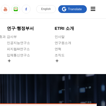
Translate
En
glish
연구·행정부서
ETRI 소개
급효과
감사부
인사말
인공지능연구소
연구원소개
피지컬AI연구소
연혁
입체통신연구소
조직도
공간미디어연구소
기타 공개정보
ADX융합연구소
원규 제·개정 예고
ICT전략연구소
연구원 고객헌장
인공지능안전연구소
ETRI CI
우주항공반도체전략연구단
주요업무연락처
대경권연구본부
찾아오시는길
호남권연구본부