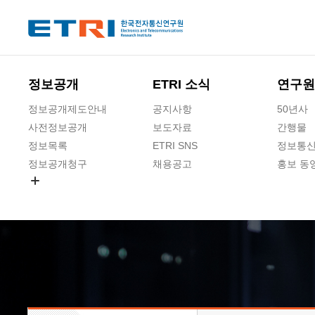
본문 바로가기
주요메뉴 바로가기
하단메뉴 바로가기
정보공개
ETRI 소식
연구원
정보공개제도안내
공지사항
50년사
사전정보공개
보도자료
간행물
정보목록
ETRI SNS
정보통신
정보공개청구
채용공고
홍보 동
경영공시
공공데이터개방
사업실명제