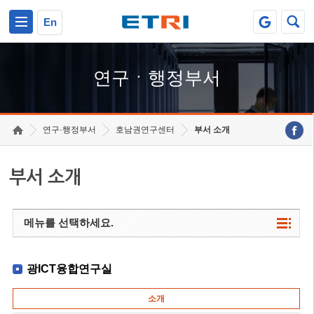
본문 바로가기
주요메뉴 바로가기
하단메뉴 바로가기
En
연구ㆍ행정부서
연구·행정부서
호남권연구센터
부서 소개
부서 소개
메뉴를 선택하세요.
광ICT융합연구실
소개