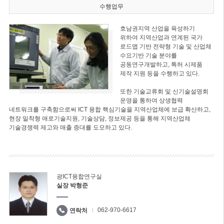
수행업무
호남권지역 산업을 육성하기
위하여 지역산업과 연계된 국가
로드맵 기반 전략형 기술 및 산업체
수요기반 기술 분야를
공동연구개발하고, 특허 시제품
제작 지원 등을 수행하고 있다.
또한 기술교류회 및 신기술설명회
운영을 통하여 상생협력
네트워크를 구축함으로써 ICT 융합 핵심기술을 지역산업체에 보급 확산하고,
현장 밀착형 애로기술지원, 기술상담, 정보제공 등을 통해 지역산업체
기술경쟁력 제고와 매출 증대를 도모하고 있다.
광ICT융합연구실
실장 박형준
062-970-6617
연락처