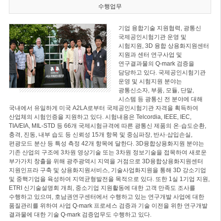
수행업무
기업 융합기술 지원협력, 광통신
국제공인시험기관 운영 및
시험지원, 3D 융합 상용화지원센터
지원과 센터 연구사업 및
연구결과물의 Q-mark 검증을
담당하고 있다. 국제공인시험기관
운영 및 시험지원 분야는
광통신소자, 부품, 모듈, 단말,
시스템 등 광통신 전 분야에 대해
국내에서 유일하게 미국 A2LA로부터 국제공인시험기관 자격을 획득하여
산업체의 시험인증을 지원하고 있다. 시험내용은 Telcordia, IEEE, IEC,
TIA/EIA, MIL-STD 등 66개 국제시험규격에 따른 광통신 제품의 온·습도순환,
충격, 진동, 내부 습도 등 신뢰성 15개 항목 및 중심파장, 반사·삽입손실,
편광모드 분산 등 특성 측정 42개 항목에 달한다. 3D융합상용화지원 분야는
기존 산업의 구조에 3차원 영상기술 또는 3차원 정보기술을 접목하여 새로운
부가가치 창출을 위해 광주광역시 지역을 거점으로 3D융합상용화지원센터
지원인프라 구축 및 상용화지원서비스, 기술사업화지원을 통해 3D 강소기업
및 중핵기업을 육성하여 지역균형발전을 목적으로 있다. 또한 1실 1기업 지원,
ETRI 신기술설명회 개최, 중소기업 지원활동에 대한 고객 만족도 조사를
수행하고 있으며, 호남권연구센터에서 수행하고 있는 연구개발 사업에 대한
품질관리를 위하여 사업 Q-mark 프로세스 검증과 기술 이전을 위한 연구개발
결과물에 대한 기술 Q-mark 검증업무도 수행하고 있다.