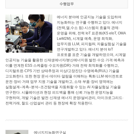
수행업무
에너지 분야에 인공지능 기술을 도입하여
지능화하는 연구를 수행하고 있다. 에너지
(전력,열,수소 등) 시스템의 효율적 관제·
운영을 위해, 전력 IoT 표준화(KS eIoT, OMA
LwM2M), 시계열 예측, 운영 최적화,
업무지원 LLM, 피지컬AI, 자율실험실 기술을
연구개발하고 있다. 에너지 분야 IoT
프로토콜 표준 기술을 개발하였으며, 시계열
인공지능 기술을 활용한 신재생에너지/분산에너지원 발전·수요·가격 예측과
이를 연계한 ESS 스케줄링·수요자원(DR)·거래 전략 최적화를 수행하고,
디지털트윈·CPS 기반 상태추정과 이상/고장진단·수명예측(RUL) 기술을
고도화한다. 또한 현장 문서·데이터·알람을 이해하는 특화 LLM 에이전트로
운전·정비·거래 업무 지원 기술을 개발하고, 소재·부품·장비 영역에는
실험설계–계측–분석–조건탐색을 자동화할 수 있는 AI 자율실험실 기술을
연구한다. 시뮬레이션과 현장 피드백을 통해 신뢰 가능한 운영지능을
구현하며, 개발 기술은 발전·신재생 에너지 운영/설비관리, 마이크로그리드·
전력거래, 철도·산업설비 관리 등 현장에 확장 적용한다.
에너지지능화연구실