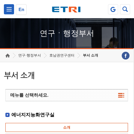
본문 바로가기
주요메뉴 바로가기
하단메뉴 바로가기
En
연구ㆍ행정부서
연구·행정부서
호남권연구센터
부서 소개
부서 소개
메뉴를 선택하세요.
에너지지능화연구실
소개