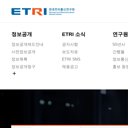
본문 바로가기
주요메뉴 바로가기
하단메뉴 바로가기
정보공개
ETRI 소식
연구원
정보공개제도안내
공지사항
50년사
사전정보공개
보도자료
간행물
정보목록
ETRI SNS
정보통신
정보공개청구
채용공고
홍보 동
경영공시
공공데이터개방
사업실명제