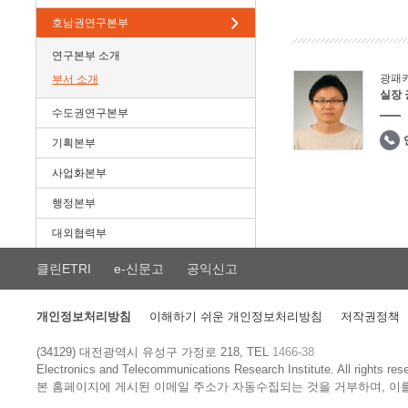
호남권연구본부
연구본부 소개
광패
부서 소개
실장
수도권연구본부
기획본부
사업화본부
행정본부
대외협력부
클린ETRI
e-신문고
공익신고
개인정보처리방침
이해하기 쉬운 개인정보처리방침
저작권정책
(34129) 대전광역시 유성구 가정로 218, TEL
1466-38
Electronics and Telecommunications Research Institute.
All rights res
본 홈페이지에 게시된 이메일 주소가 자동수집되는 것을 거부하며, 이