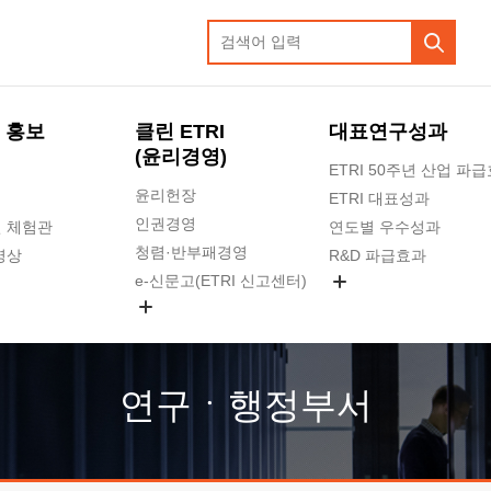
 홍보
클린 ETRI
대표연구성과
(윤리경영)
ETRI 50주년 산업 파
윤리헌장
ETRI 대표성과
인권경영
 체험관
연도별 우수성과
청렴·반부패경영
영상
R&D 파급효과
e-신문고(ETRI 신고센터)
지식공유플랫폼
공익신고
청렴포털 신고
고객의소리
연구ㆍ행정부서
수의계약 현황
부패징계 현황
감사결과공개