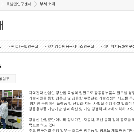
호남권연구센터
부서 소개
개
실
광ICT융합연구실
엣지컴퓨팅응용서비스연구실
에너지지능화연구
실
행업무
지역전략 산업인 광산업 육성의 일환으로 광응용부품의 글로벌 경쟁
기술지원을 통한 광통신 및 광융합 부품관련 기술경쟁력 제고를 목표로
‘광기반 공정혁신 플랫폼 및 산업화 지원’ 사업을 수행 하고 있으며 
광응용부품 기술개발 성과 확산 및 기술 경쟁력 제고에 노력하고 있
광통신 산업뿐만 아니라 정보가전, 자동차, 조선 등과 같이 광모듈 
목표로 하고 있다.
주요 연구개발 수행 업무는 초고속 광부품 및 광모듈 개발과 광기반