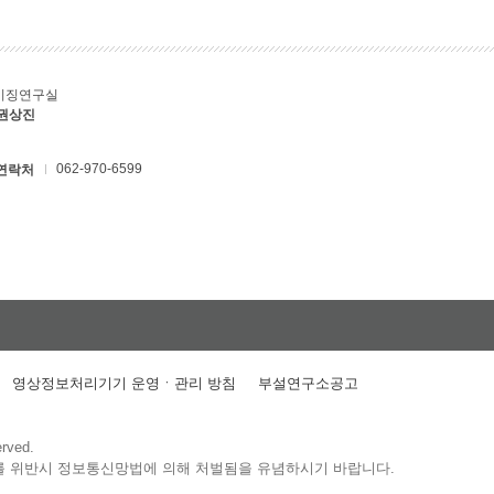
키징연구실
 권상진
062-970-6599
연락처
영상정보처리기기 운영ㆍ관리 방침
부설연구소공고
erved.
를 위반시 정보통신망법에 의해 처벌됨을 유념하시기 바랍니다.