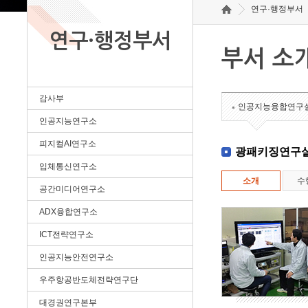
연구·행정부서
연구·행정부서
부서 소
감사부
인공지능융합연구
인공지능연구소
피지컬AI연구소
광패키징연구
입체통신연구소
소개
수
공간미디어연구소
ADX융합연구소
ICT전략연구소
인공지능안전연구소
우주항공반도체전략연구단
대경권연구본부