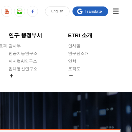
Translate
En
glish
연구·행정부서
ETRI 소개
급효과
감사부
인사말
인공지능연구소
연구원소개
피지컬AI연구소
연혁
입체통신연구소
조직도
공간미디어연구소
기타 공개정보
ADX융합연구소
원규 제·개정 예고
ICT전략연구소
연구원 고객헌장
인공지능안전연구소
ETRI CI
우주항공반도체전략연구단
주요업무연락처
대경권연구본부
찾아오시는길
호남권연구본부