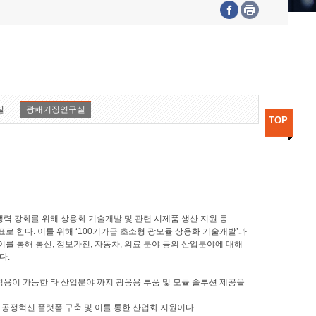
수도권연구본부
기획본부
사업화본부
행정본부
대외협력부
실
광패키징연구실
TOP
력 강화를 위해 상용화 기술개발 및 관련 시제품 생산 지원 등
 한다. 이를 위해 ‘100기가급 초소형 광모듈 상용화 기술개발’과
이를 통해 통신, 정보가전, 자동차, 의료 분야 등의 산업분야에 대해
다.
적용이 가능한 타 산업분야 까지 광응용 부품 및 모듈 솔루션 제공을
 공정혁신 플랫폼 구축 및 이를 통한 산업화 지원이다.