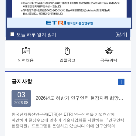
ETRI Insight
ETRI Journal
전자통신동향분석
ETRI 웹진
ETRI 간행물
전자도서관
[닫기]
오늘 하루 열지 않기
인력채용
입찰공고
공동/위탁
공지사항
03
2026년도 하반기 연구인력 현장지원 희망기업 신청/접수
2026.08
한국전자통신연구원(ETRI)은 ETRI 연구인력을 기업현장에
파견하여 현장수요에 맞추어 기술사업화를 지원하는 『연구인력
현장지원』프로그램을 운영하고 있습니다.이에 연구인력의
지원을 희망하는 중소.중견기업에서는 신청하여 주시기