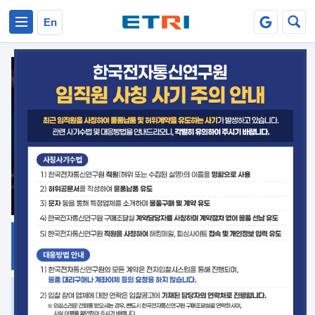
본문 바로가기
주요메뉴 바로가기
En
지식공유
ETRI 오픈소스
플랫폼
거버넌스 대응
발간자료