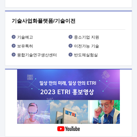
프로그램 개발
 상세이력ㅇ(붙 임1) 대상인력 A 상세이력ㅇ(붙
임2) 대상인력 B 상세이력
3. 신청방법 및 향후일정 등

신청방법: 이메일 (verdi@etri.re.kr)* <별첨양식>을 작성하여
기술사업화플랫폼/기술이전
제출
 문 의 처: ETRI사업화본부 기업성장지원부
기업성장지원전략실ㅇ오경석 책임 연구원 (T. 042-860-5076,
verdi@etri.re.kr)
 제출양식
ㅇ(별첨양식) ETRI연구인력
기술예고
중소기업 지원
현장지원 신청서 (기업)
보유특허
이전가능 기술
융합기술연구생산센터
반도체실험실