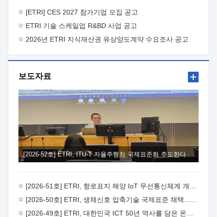
바랍니다.
2026년 8월 한국전자통신연구원장
1. 추진개요

추진목적: ETRI 인력을 기업현장에 파견. 기술지원을
[ETRI] CES 2027 참가기업 모집 공고
실시함으로써 ETRI 개발기술의 사업화를 지원하여
ETRI 기술 스케일업 R&BD 사업 공고
사업화성과를 극대화하고, 지원기업을 강견기업으로 육성하고자
함.
2026년 ETRI 지식재산권 유상양도계약 수요조사 공고
 신청자격: ETRI 협력기업 및 일반 ICT 중소기업*
협력기업: ETRI 창업/연구소기업, 기술이전/출자기업 등 ETRI
개발기술을 사업화하고자 하는 기업
 파견기간: 1년 이상
[최대 3년까지 연속지원 가능]* 연속지원은 지원완료 시점에서
보도자료
당해 지원실적과 차기 지원계획을 평가하여 결정
 기업부담:
연구인력 연봉기준 30 ~ 40%* (1년차) 연봉의 30%, (2 ~ 3년차)
연봉의 40%
 추진일정(1)희망기업 신청/접수(2)희망인력-
희망기업 매칭(3)현장조사/ 선정(심의)(4)협약체결(5)
기업파견8월 3일 ~ 14일
8월 17일 ~ 26일
9월초순
9월 중순
10월 이후* 상기일정은 희망인력-희망기업간 매칭 원활시를
가정한 것으로 상황에 따라 상당기간 일정이 지연될 수 있음. **
(1)희망인력-희망기업간 적합성이 낮다고 판단되거나, (2)
희망인력이 파견의사를 철회할 경우 후속 절차가 진행되지 않을
[2026-52호] ETRI, ITU-T 자율주행차 국제표준화 주도한다
수 있음.2. 현장지원 희망인력 및 상세이력
 희망인력
목록기술분야연구인력번호지원가능 기술반도체/
전자소자A반도체 소자(trasistor/diode) 제작 공정 전자소자 제작
[2026-51호] ETRI, 항로표지 해양 IoT 무선통신체계 개발 나선다
공정(FET / SBD 등 )유기물 반도체 소재 및 소자 설계, 합성 및
제작바이오센서 설계/제작토양/수질/가스 센서 설계/
[2026-50호] ETRI, 생체신호 압축기술 국제표준 채택...의료 AI 시대 연다
제작광소자응용B광 센서 및 응용 시스템시스템 제어 및 데이터
[2026-49호] ETRI, 대한민국 ICT 50년 역사를 담은 온라인 50년사 공개
처리FPGA 제어, VHDL 프로그램 개발Labview, Python, C