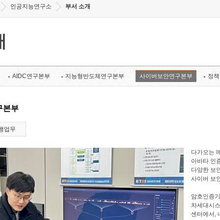
인공지능연구소
부서 소개
개
AIDC연구본부
지능형반도체연구본부
사이버보안연구본부
정책
구본부
행업무
다가오는 메
아바타 인증
다양한 보안
사이버 보
암호인증기
차세대시스
센터에서, 