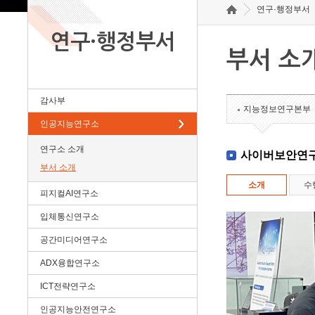
연구·행정부서
연구·행정부서
부서 소
감사부
지능정보연구본부
인공지능연구소
연구소 소개
사이버보안연
부서 소개
소개
수
피지컬AI연구소
입체통신연구소
공간미디어연구소
ADX융합연구소
ICT전략연구소
인공지능안전연구소