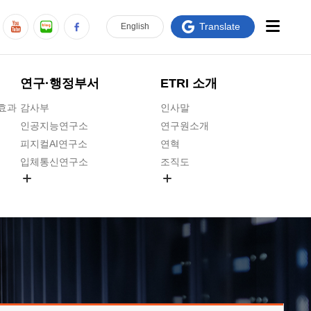
Translate
En
glish
연구·행정부서
ETRI 소개
급효과
감사부
인사말
인공지능연구소
연구원소개
피지컬AI연구소
연혁
입체통신연구소
조직도
공간미디어연구소
기타 공개정보
ADX융합연구소
원규 제·개정 예고
ICT전략연구소
연구원 고객헌장
인공지능안전연구소
ETRI CI
우주항공반도체전략연구단
주요업무연락처
대경권연구본부
찾아오시는길
호남권연구본부