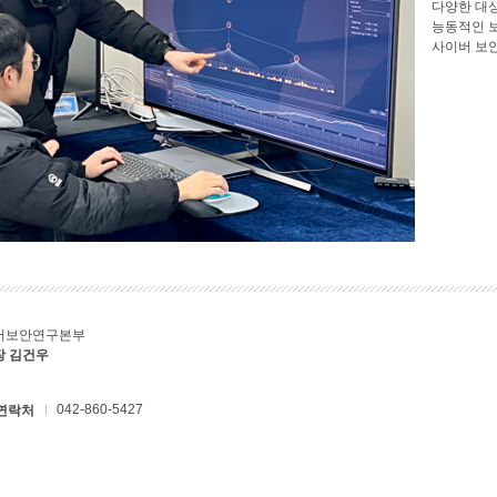
다양한 대
능동적인 
사이버 보
버보안연구본부
장 김건우
042-860-5427
연락처