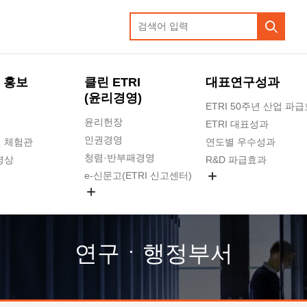
 홍보
클린 ETRI
대표연구성과
(윤리경영)
ETRI 50주년 산업 파
윤리헌장
ETRI 대표성과
인권경영
 체험관
연도별 우수성과
청렴·반부패경영
영상
R&D 파급효과
e-신문고(ETRI 신고센터)
지식공유플랫폼
공익신고
청렴포털 신고
고객의소리
연구ㆍ행정부서
수의계약 현황
부패징계 현황
감사결과공개