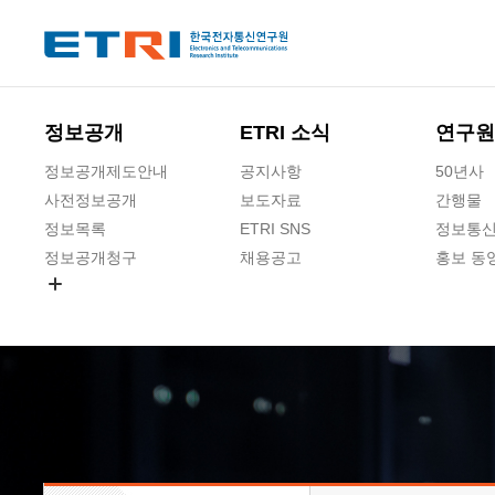
본문 바로가기
주요메뉴 바로가기
하단메뉴 바로가기
정보공개
ETRI 소식
연구원
정보공개제도안내
공지사항
50년사
사전정보공개
보도자료
간행물
정보목록
ETRI SNS
정보통신
정보공개청구
채용공고
홍보 동
경영공시
공공데이터개방
사업실명제