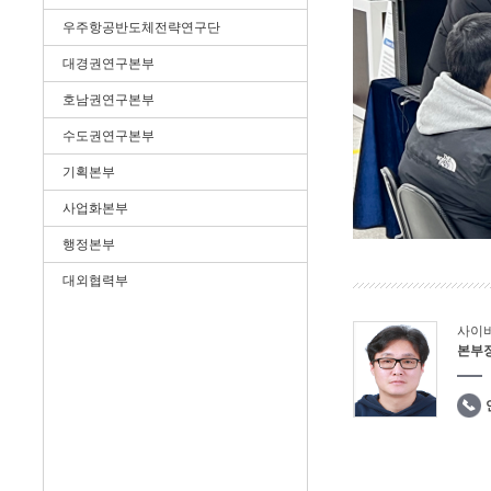
우주항공반도체전략연구단
대경권연구본부
호남권연구본부
수도권연구본부
기획본부
사업화본부
행정본부
대외협력부
사이
본부