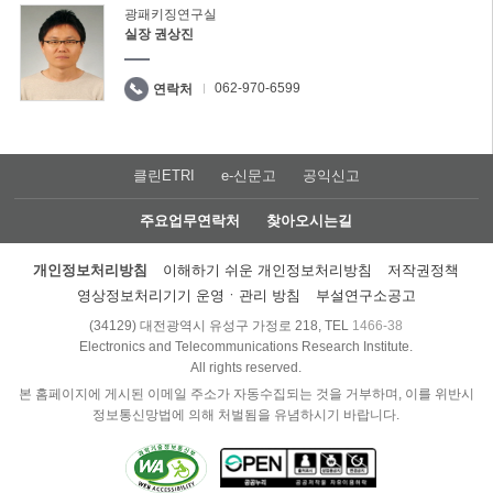
광패키징연구실
실장 권상진
062-970-6599
연락처
클린ETRI
e-신문고
공익신고
주요업무연락처
찾아오시는길
개인정보처리방침
이해하기 쉬운 개인정보처리방침
저작권정책
영상정보처리기기 운영ㆍ관리 방침
부설연구소공고
(34129) 대전광역시 유성구 가정로 218, TEL
1466-38
Electronics and Telecommunications Research Institute.
All rights reserved.
본 홈페이지에 게시된 이메일 주소가 자동수집되는 것을 거부하며, 이를 위반시
정보통신망법에 의해 처벌됨을 유념하시기 바랍니다.