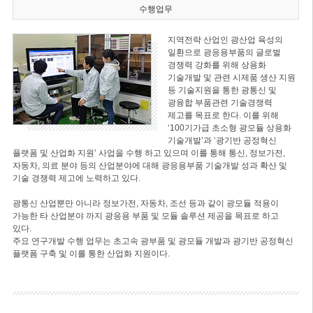
수행업무
지역전략 산업인 광산업 육성의
일환으로 광응용부품의 글로벌
경쟁력 강화를 위해 상용화
기술개발 및 관련 시제품 생산 지원
등 기술지원을 통한 광통신 및
광융합 부품관련 기술경쟁력
제고를 목표로 한다. 이를 위해
‘100기가급 초소형 광모듈 상용화
기술개발’과 ‘광기반 공정혁신
플랫폼 및 산업화 지원’ 사업을 수행 하고 있으며 이를 통해 통신, 정보가전,
자동차, 의료 분야 등의 산업분야에 대해 광응용부품 기술개발 성과 확산 및
기술 경쟁력 제고에 노력하고 있다.
광통신 산업뿐만 아니라 정보가전, 자동차, 조선 등과 같이 광모듈 적용이
가능한 타 산업분야 까지 광응용 부품 및 모듈 솔루션 제공을 목표로 하고
있다.
주요 연구개발 수행 업무는 초고속 광부품 및 광모듈 개발과 광기반 공정혁신
플랫폼 구축 및 이를 통한 산업화 지원이다.