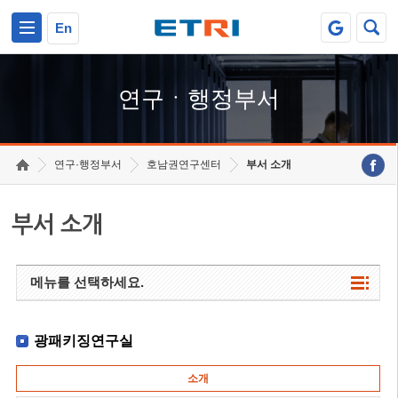
본문 바로가기
주요메뉴 바로가기
하단메뉴 바로가기
En
연구ㆍ행정부서
연구·행정부서
호남권연구센터
부서 소개
부서 소개
메뉴를 선택하세요.
광패키징연구실
소개