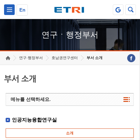
본문 바로가기
주요메뉴 바로가기
하단메뉴 바로가기
En
연구ㆍ행정부서
연구·행정부서
호남권연구센터
부서 소개
부서 소개
메뉴를 선택하세요.
인공지능융합연구실
소개