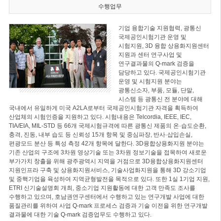
수행업무
기업 융합기술 지원협력, 광통신
국제공인시험기관 운영 및
시험지원, 3D 융합 상용화지원센터
지원과 센터 연구사업 및
연구결과물의 Q-mark 검증을
담당하고 있다. 국제공인시험기관
운영 및 시험지원 분야는
광통신소자, 부품, 모듈, 단말,
시스템 등 광통신 전 분야에 대해
국내에서 유일하게 미국 A2LA로부터 국제공인시험기관 자격을 획득하여
산업체의 시험인증을 지원하고 있다. 시험내용은 Telcordia, IEEE, IEC,
TIA/EIA, MIL-STD 등 66개 국제시험규격에 따른 광통신 제품의 온·습도순환,
충격, 진동, 내부 습도 등 신뢰성 15개 항목 및 중심파장, 반사·삽입손실,
편광모드 분산 등 특성 측정 42개 항목에 달한다. 3D융합상용화지원 분야는
기존 산업의 구조에 3차원 영상기술 또는 3차원 정보기술을 접목하여 새로운
부가가치 창출을 위해 광주광역시 지역을 거점으로 3D융합상용화지원센터
지원인프라 구축 및 상용화지원서비스, 기술사업화지원을 통해 3D 강소기업
및 중핵기업을 육성하여 지역균형발전을 목적으로 있다. 또한 1실 1기업 지원,
ETRI 신기술설명회 개최, 중소기업 지원활동에 대한 고객 만족도 조사를
수행하고 있으며, 호남권연구센터에서 수행하고 있는 연구개발 사업에 대한
품질관리를 위하여 사업 Q-mark 프로세스 검증과 기술 이전을 위한 연구개발
결과물에 대한 기술 Q-mark 검증업무도 수행하고 있다.