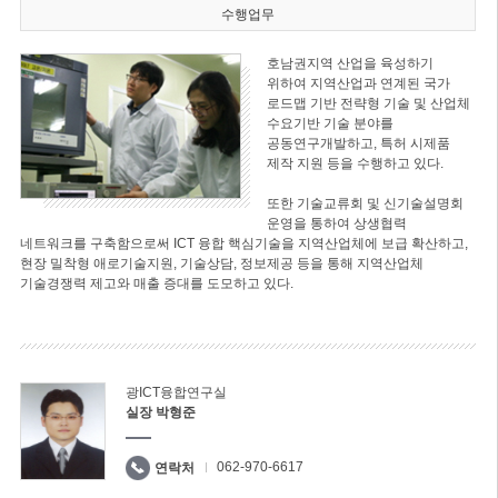
수행업무
호남권지역 산업을 육성하기
위하여 지역산업과 연계된 국가
로드맵 기반 전략형 기술 및 산업체
수요기반 기술 분야를
공동연구개발하고, 특허 시제품
제작 지원 등을 수행하고 있다.
또한 기술교류회 및 신기술설명회
운영을 통하여 상생협력
네트워크를 구축함으로써 ICT 융합 핵심기술을 지역산업체에 보급 확산하고,
현장 밀착형 애로기술지원, 기술상담, 정보제공 등을 통해 지역산업체
기술경쟁력 제고와 매출 증대를 도모하고 있다.
광ICT융합연구실
실장 박형준
062-970-6617
연락처