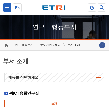
본문 바로가기
주요메뉴 바로가기
하단메뉴 바로가기
En
연구ㆍ행정부서
연구·행정부서
호남권연구센터
부서 소개
부서 소개
메뉴를 선택하세요.
광ICT융합연구실
소개