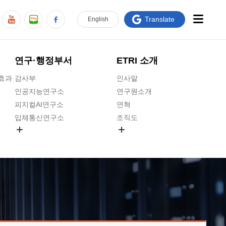
Translate
En
glish
연구·행정부서
ETRI 소개
급효과
감사부
인사말
인공지능연구소
연구원소개
피지컬AI연구소
연혁
입체통신연구소
조직도
공간미디어연구소
기타 공개정보
ADX융합연구소
원규 제·개정 예고
ICT전략연구소
연구원 고객헌장
인공지능안전연구소
ETRI CI
우주항공반도체전략연구단
주요업무연락처
대경권연구본부
찾아오시는길
호남권연구본부