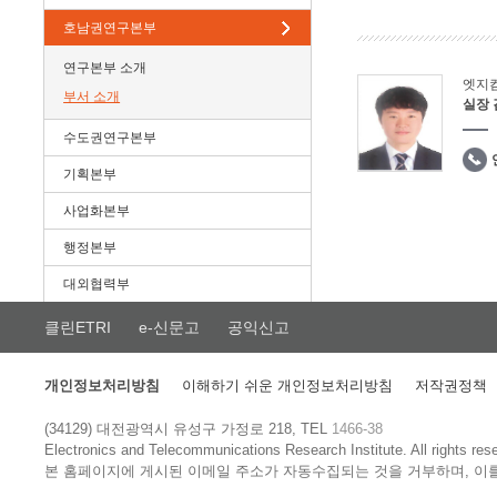
호남권연구본부
연구본부 소개
엣지
부서 소개
실장
수도권연구본부
기획본부
사업화본부
행정본부
대외협력부
클린ETRI
e-신문고
공익신고
개인정보처리방침
이해하기 쉬운 개인정보처리방침
저작권정책
(34129) 대전광역시 유성구 가정로 218, TEL
1466-38
Electronics and Telecommunications Research Institute.
All rights res
본 홈페이지에 게시된 이메일 주소가 자동수집되는 것을 거부하며, 이