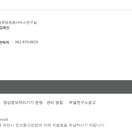
컴퓨팅응용서비스연구실
 김재인
062-970-6629
연락처
영상정보처리기기 운영ㆍ관리 방침
부설연구소공고
erved.
를 위반시 정보통신망법에 의해 처벌됨을 유념하시기 바랍니다.