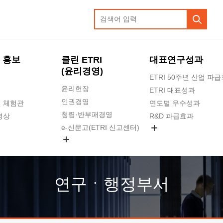
 홍보
클린 ETRI
대표연구성과
(윤리경영)
ETRI 50주년 산업 파
윤리헌장
ETRI 대표성과
인권경영
 체험관
연도별 우수성과
청렴·반부패경영
영상
R&D 파급효과
e-신문고(ETRI 신고센터)
지식공유플랫폼
공익신고
청렴포털 신고
고객의소리
연구ㆍ행정부서
수의계약 현황
부패징계 현황
감사결과공개