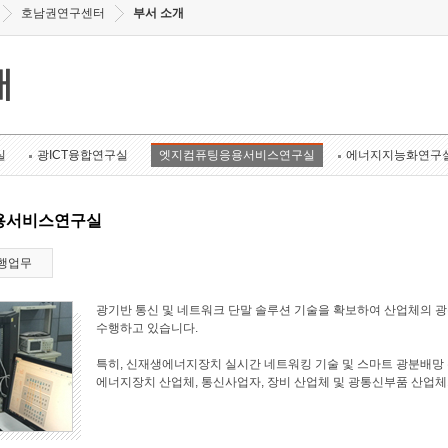
호남권연구센터
부서 소개
개
실
광ICT융합연구실
엣지컴퓨팅응용서비스연구실
에너지지능화연구
용서비스연구실
행업무
광기반 통신 및 네트워크 단말 솔루션 기술을 확보하여 산업체의 
수행하고 있습니다.
특히, 신재생에너지장치 실시간 네트워킹 기술 및 스마트 광분배망 
에너지장치 산업체, 통신사업자, 장비 산업체 및 광통신부품 산업체