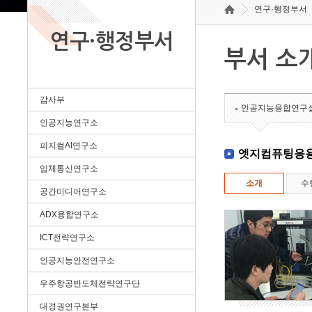
연구·행정부서
연구·행정부서
부서 소
감사부
인공지능융합연구
인공지능연구소
피지컬AI연구소
엣지컴퓨팅응
입체통신연구소
소개
수
공간미디어연구소
ADX융합연구소
ICT전략연구소
인공지능안전연구소
우주항공반도체전략연구단
대경권연구본부