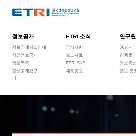
본문 바로가기
주요메뉴 바로가기
하단메뉴 바로가기
정보공개
ETRI 소식
연구원
정보공개제도안내
공지사항
50년사
사전정보공개
보도자료
간행물
정보목록
ETRI SNS
정보통신
정보공개청구
채용공고
홍보 동
경영공시
공공데이터개방
사업실명제