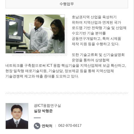
수행업무
호남권지역 산업을 육성하기
위하여 지역산업과 연계된 국가
로드맵 기반 전략형 기술 및 산업체
수요기반 기술 분야를
공동연구개발하고, 특허 시제품
제작 지원 등을 수행하고 있다.
또한 기술교류회 및 신기술설명회
운영을 통하여 상생협력
네트워크를 구축함으로써 ICT 융합 핵심기술을 지역산업체에 보급 확산하고,
현장 밀착형 애로기술지원, 기술상담, 정보제공 등을 통해 지역산업체
기술경쟁력 제고와 매출 증대를 도모하고 있다.
광ICT융합연구실
실장 박형준
062-970-6617
연락처