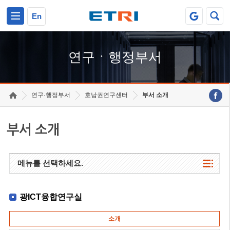
본문 바로가기
주요메뉴 바로가기
하단메뉴 바로가기
En
연구ㆍ행정부서
연구·행정부서
호남권연구센터
부서 소개
부서 소개
메뉴를 선택하세요.
광ICT융합연구실
소개