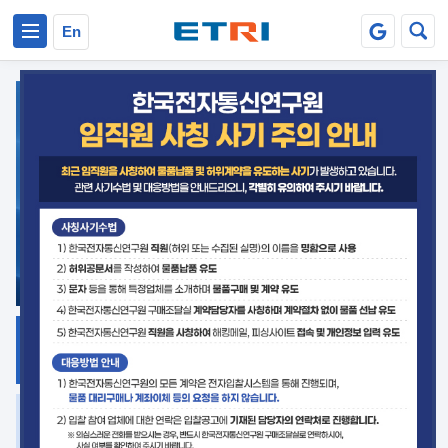
본문 바로가기
주요메뉴 바로가기
En
지식공유
ETRI 오픈소스
플랫폼
거버넌스 대응
발간자료