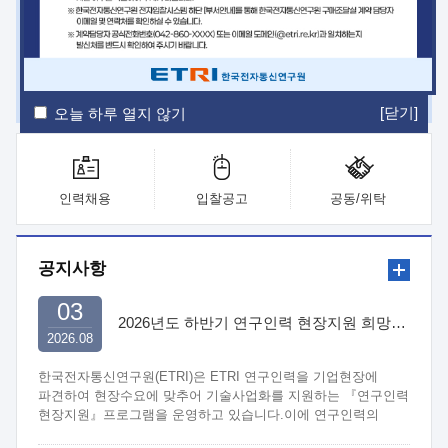
ETRI Insight
ETRI Journal
전자통신동향분석
ETRI 웹진
ETRI 간행물
전자도서관
[닫기]
오늘 하루 열지 않기
인력채용
입찰공고
공동/위탁
공지사항
03
2026년도 하반기 연구인력 현장지원 희망기업 신청/접수
2026.08
한국전자통신연구원(ETRI)은 ETRI 연구인력을 기업현장에
파견하여 현장수요에 맞추어 기술사업화를 지원하는 『연구인력
현장지원』프로그램을 운영하고 있습니다.이에 연구인력의
지원을 희망하는 중소.중견기업에서는 신청하여 주시기