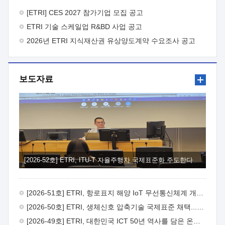
바랍니다.
2026년 8월 한국전자통신연구원장
1. 추진개요

추진목적: ETRI 인력을 기업현장에 파견. 기술지원을
[ETRI] CES 2027 참가기업 모집 공고
실시함으로써 ETRI 개발기술의 사업화를 지원하여
ETRI 기술 스케일업 R&BD 사업 공고
사업화성과를 극대화하고, 지원기업을 강견기업으로 육성하고자
함.
2026년 ETRI 지식재산권 유상양도계약 수요조사 공고
 신청자격: ETRI 협력기업 및 일반 ICT 중소기업*
협력기업: ETRI 창업/연구소기업, 기술이전/출자기업 등 ETRI
개발기술을 사업화하고자 하는 기업
 파견기간: 1년 이상
[최대 3년까지 연속지원 가능]* 연속지원은 지원완료 시점에서
보도자료
당해 지원실적과 차기 지원계획을 평가하여 결정
 기업부담:
연구인력 연봉기준 30 ~ 40%* (1년차) 연봉의 30%, (2 ~ 3년차)
연봉의 40%
 추진일정(1)희망기업 신청/접수(2)희망인력-
희망기업 매칭(3)현장조사/ 선정(심의)(4)협약체결(5)
기업파견8월 3일 ~ 14일
8월 17일 ~ 26일
9월초순
9월 중순
10월 이후* 상기일정은 희망인력-희망기업간 매칭 원활시를
가정한 것으로 상황에 따라 상당기간 일정이 지연될 수 있음. **
(1)희망인력-희망기업간 적합성이 낮다고 판단되거나, (2)
희망인력이 파견의사를 철회할 경우 후속 절차가 진행되지 않을
[2026-52호] ETRI, ITU-T 자율주행차 국제표준화 주도한다
수 있음.2. 현장지원 희망인력 및 상세이력
 희망인력
목록기술분야연구인력번호지원가능 기술반도체/
전자소자A반도체 소자(trasistor/diode) 제작 공정 전자소자 제작
[2026-51호] ETRI, 항로표지 해양 IoT 무선통신체계 개발 나선다
공정(FET / SBD 등 )유기물 반도체 소재 및 소자 설계, 합성 및
제작바이오센서 설계/제작토양/수질/가스 센서 설계/
[2026-50호] ETRI, 생체신호 압축기술 국제표준 채택...의료 AI 시대 연다
제작광소자응용B광 센서 및 응용 시스템시스템 제어 및 데이터
[2026-49호] ETRI, 대한민국 ICT 50년 역사를 담은 온라인 50년사 공개
처리FPGA 제어, VHDL 프로그램 개발Labview, Python, C