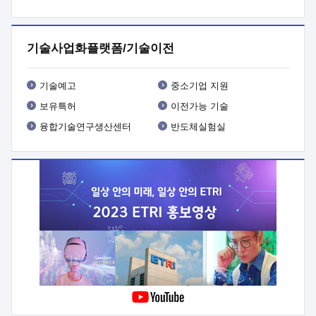
프로그램 개발
 상세이력ㅇ(붙 임1) 대상인력 A 상세이력ㅇ(붙
임2) 대상인력 B 상세이력
3. 신청방법 및 향후일정 등

신청방법: 이메일 (verdi@etri.re.kr)* <별첨양식>을 작성하여
기술사업화플랫폼/기술이전
제출
 문 의 처: ETRI사업화본부 기업성장지원부
기업성장지원전략실ㅇ오경석 책임 연구원 (T. 042-860-5076,
verdi@etri.re.kr)
 제출양식
ㅇ(별첨양식) ETRI연구인력
기술예고
중소기업 지원
현장지원 신청서 (기업)
보유특허
이전가능 기술
융합기술연구생산센터
반도체실험실