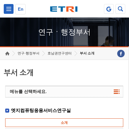
본문 바로가기
주요메뉴 바로가기
하단메뉴 바로가기
En
연구ㆍ행정부서
연구·행정부서
호남권연구센터
부서 소개
부서 소개
메뉴를 선택하세요.
엣지컴퓨팅응용서비스연구실
소개