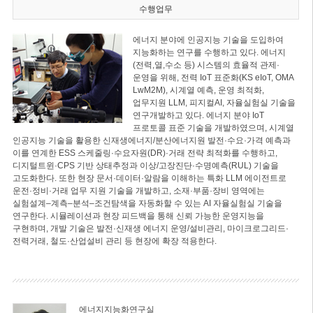
수행업무
에너지 분야에 인공지능 기술을 도입하여
지능화하는 연구를 수행하고 있다. 에너지
(전력,열,수소 등) 시스템의 효율적 관제·
운영을 위해, 전력 IoT 표준화(KS eIoT, OMA
LwM2M), 시계열 예측, 운영 최적화,
업무지원 LLM, 피지컬AI, 자율실험실 기술을
연구개발하고 있다. 에너지 분야 IoT
프로토콜 표준 기술을 개발하였으며, 시계열
인공지능 기술을 활용한 신재생에너지/분산에너지원 발전·수요·가격 예측과
이를 연계한 ESS 스케줄링·수요자원(DR)·거래 전략 최적화를 수행하고,
디지털트윈·CPS 기반 상태추정과 이상/고장진단·수명예측(RUL) 기술을
고도화한다. 또한 현장 문서·데이터·알람을 이해하는 특화 LLM 에이전트로
운전·정비·거래 업무 지원 기술을 개발하고, 소재·부품·장비 영역에는
실험설계–계측–분석–조건탐색을 자동화할 수 있는 AI 자율실험실 기술을
연구한다. 시뮬레이션과 현장 피드백을 통해 신뢰 가능한 운영지능을
구현하며, 개발 기술은 발전·신재생 에너지 운영/설비관리, 마이크로그리드·
전력거래, 철도·산업설비 관리 등 현장에 확장 적용한다.
에너지지능화연구실