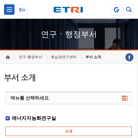
본문 바로가기
주요메뉴 바로가기
하단메뉴 바로가기
En
연구ㆍ행정부서
연구·행정부서
호남권연구센터
부서 소개
부서 소개
메뉴를 선택하세요.
에너지지능화연구실
소개