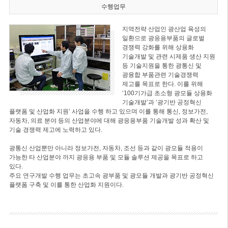
수행업무
지역전략 산업인 광산업 육성의
일환으로 광응용부품의 글로벌
경쟁력 강화를 위해 상용화
기술개발 및 관련 시제품 생산 지원
등 기술지원을 통한 광통신 및
광융합 부품관련 기술경쟁력
제고를 목표로 한다. 이를 위해
‘100기가급 초소형 광모듈 상용화
기술개발’과 ‘광기반 공정혁신
플랫폼 및 산업화 지원’ 사업을 수행 하고 있으며 이를 통해 통신, 정보가전,
자동차, 의료 분야 등의 산업분야에 대해 광응용부품 기술개발 성과 확산 및
기술 경쟁력 제고에 노력하고 있다.
광통신 산업뿐만 아니라 정보가전, 자동차, 조선 등과 같이 광모듈 적용이
가능한 타 산업분야 까지 광응용 부품 및 모듈 솔루션 제공을 목표로 하고
있다.
주요 연구개발 수행 업무는 초고속 광부품 및 광모듈 개발과 광기반 공정혁신
플랫폼 구축 및 이를 통한 산업화 지원이다.