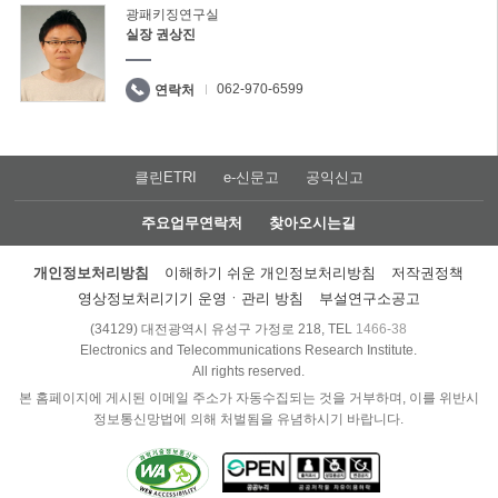
광패키징연구실
실장 권상진
062-970-6599
연락처
클린ETRI
e-신문고
공익신고
주요업무연락처
찾아오시는길
개인정보처리방침
이해하기 쉬운 개인정보처리방침
저작권정책
영상정보처리기기 운영ㆍ관리 방침
부설연구소공고
(34129) 대전광역시 유성구 가정로 218, TEL
1466-38
Electronics and Telecommunications Research Institute.
All rights reserved.
본 홈페이지에 게시된 이메일 주소가 자동수집되는 것을 거부하며, 이를 위반시
정보통신망법에 의해 처벌됨을 유념하시기 바랍니다.