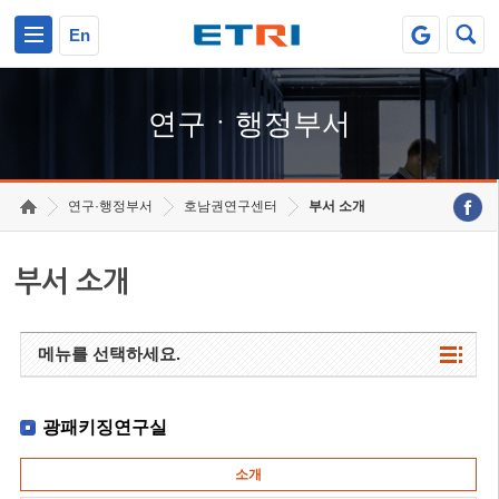
본문 바로가기
주요메뉴 바로가기
하단메뉴 바로가기
En
연구ㆍ행정부서
연구·행정부서
호남권연구센터
부서 소개
부서 소개
메뉴를 선택하세요.
광패키징연구실
소개