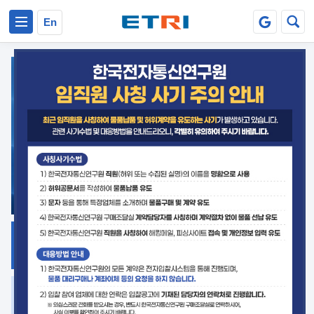
본문 바로가기
주요메뉴 바로가기
En
지식공유
ETRI 오픈소스
플랫폼
거버넌스 대응
발간자료