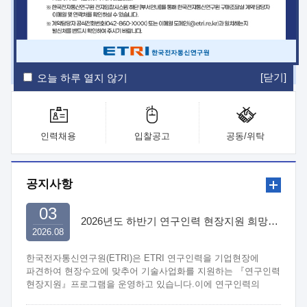
ETRI Insight
ETRI Journal
전자통신동향분석
ETRI 웹진
ETRI 간행물
전자도서관
[닫기]
오늘 하루 열지 않기
인력채용
입찰공고
공동/위탁
공지사항
03
2026년도 하반기 연구인력 현장지원 희망기업 신청/접수
2026.08
한국전자통신연구원(ETRI)은 ETRI 연구인력을 기업현장에
파견하여 현장수요에 맞추어 기술사업화를 지원하는 『연구인력
현장지원』프로그램을 운영하고 있습니다.이에 연구인력의
지원을 희망하는 중소.중견기업에서는 신청하여 주시기