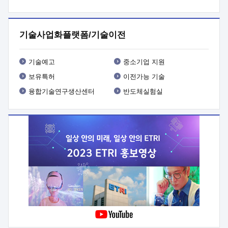
프로그램 개발
 상세이력ㅇ(붙 임1) 대상인력 A 상세이력ㅇ(붙
임2) 대상인력 B 상세이력
3. 신청방법 및 향후일정 등

신청방법: 이메일 (verdi@etri.re.kr)* <별첨양식>을 작성하여
기술사업화플랫폼/기술이전
제출
 문 의 처: ETRI사업화본부 기업성장지원부
기업성장지원전략실ㅇ오경석 책임 연구원 (T. 042-860-5076,
verdi@etri.re.kr)
 제출양식
ㅇ(별첨양식) ETRI연구인력
기술예고
중소기업 지원
현장지원 신청서 (기업)
보유특허
이전가능 기술
융합기술연구생산센터
반도체실험실