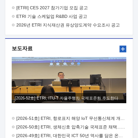
바랍니다.
2026년 8월 한국전자통신연구원장
1. 추진개요

추진목적: ETRI 인력을 기업현장에 파견. 기술지원을
[ETRI] CES 2027 참가기업 모집 공고
실시함으로써 ETRI 개발기술의 사업화를 지원하여
ETRI 기술 스케일업 R&BD 사업 공고
사업화성과를 극대화하고, 지원기업을 강견기업으로 육성하고자
함.
2026년 ETRI 지식재산권 유상양도계약 수요조사 공고
 신청자격: ETRI 협력기업 및 일반 ICT 중소기업*
협력기업: ETRI 창업/연구소기업, 기술이전/출자기업 등 ETRI
개발기술을 사업화하고자 하는 기업
 파견기간: 1년 이상
[최대 3년까지 연속지원 가능]* 연속지원은 지원완료 시점에서
보도자료
당해 지원실적과 차기 지원계획을 평가하여 결정
 기업부담:
연구인력 연봉기준 30 ~ 40%* (1년차) 연봉의 30%, (2 ~ 3년차)
연봉의 40%
 추진일정(1)희망기업 신청/접수(2)희망인력-
희망기업 매칭(3)현장조사/ 선정(심의)(4)협약체결(5)
기업파견8월 3일 ~ 14일
8월 17일 ~ 26일
9월초순
9월 중순
10월 이후* 상기일정은 희망인력-희망기업간 매칭 원활시를
가정한 것으로 상황에 따라 상당기간 일정이 지연될 수 있음. **
(1)희망인력-희망기업간 적합성이 낮다고 판단되거나, (2)
희망인력이 파견의사를 철회할 경우 후속 절차가 진행되지 않을
[2026-52호] ETRI, ITU-T 자율주행차 국제표준화 주도한다
수 있음.2. 현장지원 희망인력 및 상세이력
 희망인력
목록기술분야연구인력번호지원가능 기술반도체/
전자소자A반도체 소자(trasistor/diode) 제작 공정 전자소자 제작
[2026-51호] ETRI, 항로표지 해양 IoT 무선통신체계 개발 나선다
공정(FET / SBD 등 )유기물 반도체 소재 및 소자 설계, 합성 및
제작바이오센서 설계/제작토양/수질/가스 센서 설계/
[2026-50호] ETRI, 생체신호 압축기술 국제표준 채택...의료 AI 시대 연다
제작광소자응용B광 센서 및 응용 시스템시스템 제어 및 데이터
[2026-49호] ETRI, 대한민국 ICT 50년 역사를 담은 온라인 50년사 공개
처리FPGA 제어, VHDL 프로그램 개발Labview, Python, C