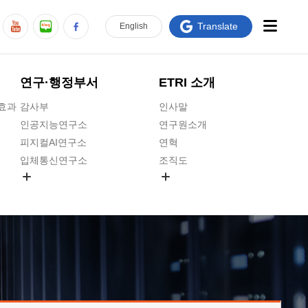
Translate
En
glish
연구·행정부서
ETRI 소개
급효과
감사부
인사말
인공지능연구소
연구원소개
피지컬AI연구소
연혁
입체통신연구소
조직도
공간미디어연구소
기타 공개정보
ADX융합연구소
원규 제·개정 예고
ICT전략연구소
연구원 고객헌장
인공지능안전연구소
ETRI CI
우주항공반도체전략연구단
주요업무연락처
대경권연구본부
찾아오시는길
호남권연구본부