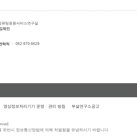
컴퓨팅응용서비스연구실
 김재인
062-970-6629
연락처
영상정보처리기기 운영ㆍ관리 방침
부설연구소공고
erved.
를 위반시 정보통신망법에 의해 처벌됨을 유념하시기 바랍니다.