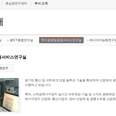
호남권연구센터
부서 소개
개
실
광ICT융합연구실
엣지컴퓨팅응용서비스연구실
에너지지능화연구
용서비스연구실
행업무
광기반 통신 및 네트워크 단말 솔루션 기술을 확보하여 산업체의 
수행하고 있습니다.
특히, 신재생에너지장치 실시간 네트워킹 기술 및 스마트 광분배망 
에너지장치 산업체, 통신사업자, 장비 산업체 및 광통신부품 산업체