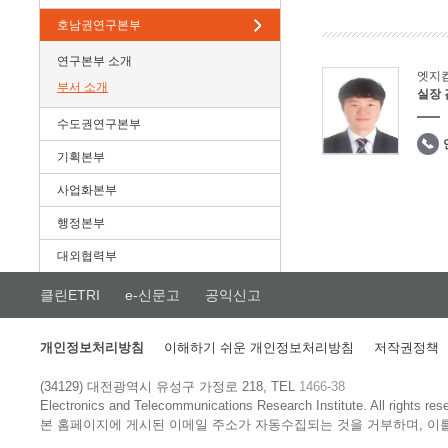
호남권연구본부
연구본부 소개
엣지
부서 소개
실장
수도권연구본부
기획본부
사업화본부
행정본부
대외협력부
클린ETRI
e-신문고
공익신고
개인정보처리방침
이해하기 쉬운 개인정보처리방침
저작권정책
(34129) 대전광역시 유성구 가정로 218, TEL
1466-38
Electronics and Telecommunications Research Institute.
All rights res
본 홈페이지에 게시된 이메일 주소가 자동수집되는 것을 거부하며, 이