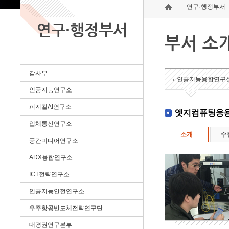
연구·행정부서
연구·행정부서
부서 소
감사부
인공지능융합연구
인공지능연구소
피지컬AI연구소
엣지컴퓨팅응
입체통신연구소
소개
수
공간미디어연구소
ADX융합연구소
ICT전략연구소
인공지능안전연구소
우주항공반도체전략연구단
대경권연구본부