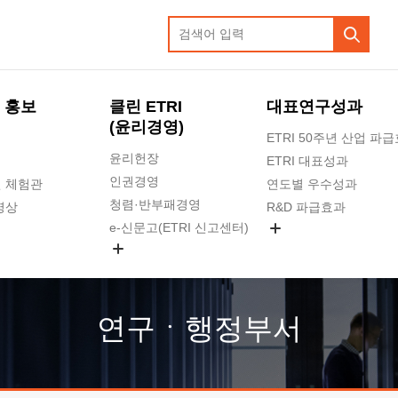
 홍보
클린 ETRI
대표연구성과
(윤리경영)
ETRI 50주년 산업 파
윤리헌장
ETRI 대표성과
인권경영
 체험관
연도별 우수성과
청렴·반부패경영
영상
R&D 파급효과
e-신문고(ETRI 신고센터)
지식공유플랫폼
공익신고
청렴포털 신고
고객의소리
연구ㆍ행정부서
수의계약 현황
부패징계 현황
감사결과공개