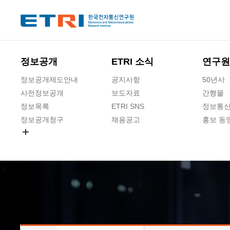
본문 바로가기
주요메뉴 바로가기
하단메뉴 바로가기
정보공개
ETRI 소식
연구원
정보공개제도안내
공지사항
50년사
사전정보공개
보도자료
간행물
정보목록
ETRI SNS
정보통신
정보공개청구
채용공고
홍보 동
경영공시
공공데이터개방
사업실명제