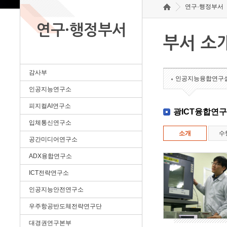
연구·행정부서
연구·행정부서
부서 소
감사부
인공지능융합연구
인공지능연구소
피지컬AI연구소
광ICT융합연
입체통신연구소
소개
수
공간미디어연구소
ADX융합연구소
ICT전략연구소
인공지능안전연구소
우주항공반도체전략연구단
대경권연구본부