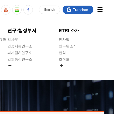
Translate
En
glish
연구·행정부서
ETRI 소개
급효과
감사부
인사말
인공지능연구소
연구원소개
피지컬AI연구소
연혁
입체통신연구소
조직도
공간미디어연구소
기타 공개정보
ADX융합연구소
원규 제·개정 예고
ICT전략연구소
연구원 고객헌장
인공지능안전연구소
ETRI CI
우주항공반도체전략연구단
주요업무연락처
대경권연구본부
찾아오시는길
호남권연구본부