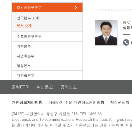
호남권연구본부
연구본부 소개
광IC
부서 소개
실장
수도권연구본부
기획본부
사업화본부
행정본부
대외협력부
클린ETRI
e-신문고
공익신고
개인정보처리방침
이해하기 쉬운 개인정보처리방침
저작권정책
(34129) 대전광역시 유성구 가정로 218, TEL
1466-38
Electronics and Telecommunications Research Institute.
All rights res
본 홈페이지에 게시된 이메일 주소가 자동수집되는 것을 거부하며, 이