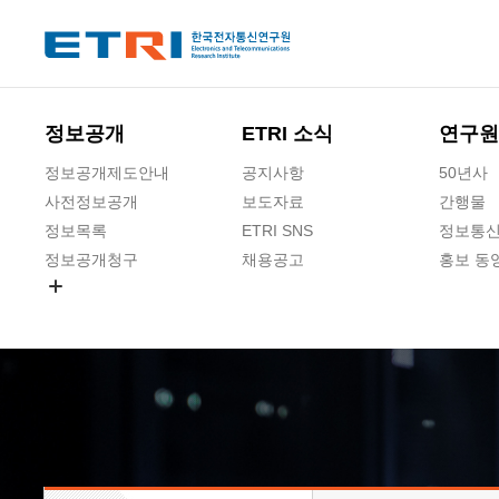
본문 바로가기
주요메뉴 바로가기
하단메뉴 바로가기
정보공개
ETRI 소식
연구원
정보공개제도안내
공지사항
50년사
사전정보공개
보도자료
간행물
정보목록
ETRI SNS
정보통신
정보공개청구
채용공고
홍보 동
경영공시
공공데이터개방
사업실명제