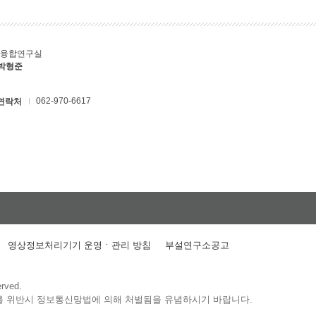
T융합연구실
 박형준
062-970-6617
연락처
영상정보처리기기 운영ㆍ관리 방침
부설연구소공고
erved.
를 위반시 정보통신망법에 의해 처벌됨을 유념하시기 바랍니다.