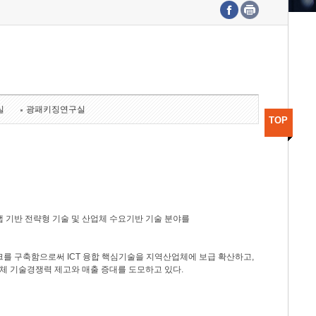
수도권연구본부
기획본부
사업화본부
행정본부
대외협력부
실
광패키징연구실
TOP
 기반 전략형 기술 및 산업체 수요기반 기술 분야를
를 구축함으로써 ICT 융합 핵심기술을 지역산업체에 보급 확산하고,
체 기술경쟁력 제고와 매출 증대를 도모하고 있다.