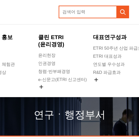
 홍보
클린 ETRI
대표연구성과
(윤리경영)
ETRI 50주년 산업 파
윤리헌장
ETRI 대표성과
인권경영
 체험관
연도별 우수성과
청렴·반부패경영
영상
R&D 파급효과
e-신문고(ETRI 신고센터)
지식공유플랫폼
공익신고
청렴포털 신고
고객의소리
연구ㆍ행정부서
수의계약 현황
부패징계 현황
감사결과공개