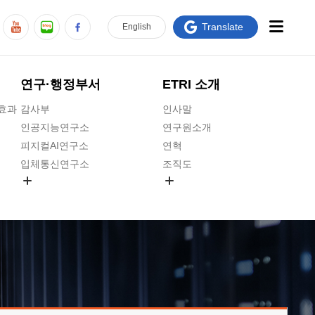
Translate
En
glish
연구·행정부서
ETRI 소개
급효과
감사부
인사말
인공지능연구소
연구원소개
피지컬AI연구소
연혁
입체통신연구소
조직도
공간미디어연구소
기타 공개정보
ADX융합연구소
원규 제·개정 예고
ICT전략연구소
연구원 고객헌장
인공지능안전연구소
ETRI CI
우주항공반도체전략연구단
주요업무연락처
대경권연구본부
찾아오시는길
호남권연구본부