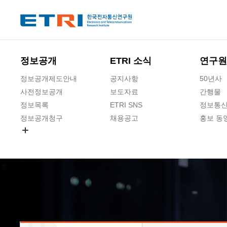
본문 바로가기
주요메뉴 바로가기
하단메뉴 바로가기
정보공개
ETRI 소식
연구원
정보공개제도안내
공지사항
50년사
사전정보공개
보도자료
간행물
정보목록
ETRI SNS
정보통신
정보공개청구
채용공고
홍보 동
경영공시
공공데이터개방
사업실명제