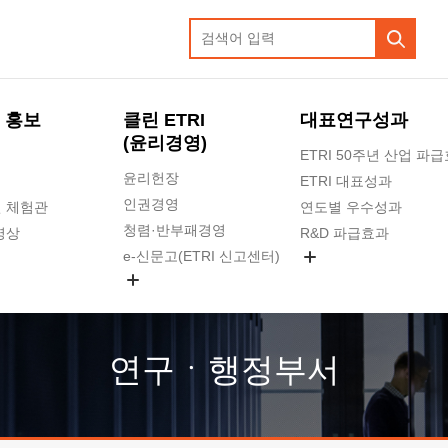
 홍보
클린 ETRI
대표연구성과
(윤리경영)
ETRI 50주년 산업 파
윤리헌장
ETRI 대표성과
인권경영
 체험관
연도별 우수성과
청렴·반부패경영
영상
R&D 파급효과
e-신문고(ETRI 신고센터)
지식공유플랫폼
공익신고
청렴포털 신고
고객의소리
연구ㆍ행정부서
수의계약 현황
부패징계 현황
감사결과공개