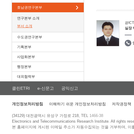
호남권연구본부
연구본부 소개
광IC
부서 소개
실장
수도권연구본부
기획본부
사업화본부
행정본부
대외협력부
클린ETRI
e-신문고
공익신고
개인정보처리방침
이해하기 쉬운 개인정보처리방침
저작권정책
(34129) 대전광역시 유성구 가정로 218, TEL
1466-38
Electronics and Telecommunications Research Institute.
All rights res
본 홈페이지에 게시된 이메일 주소가 자동수집되는 것을 거부하며, 이