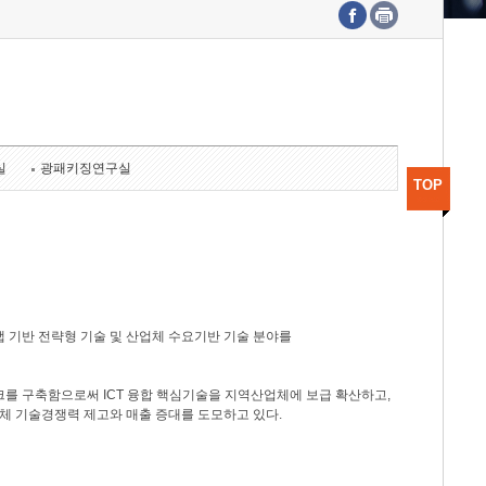
수도권연구본부
기획본부
사업화본부
행정본부
대외협력부
실
광패키징연구실
TOP
 기반 전략형 기술 및 산업체 수요기반 기술 분야를
를 구축함으로써 ICT 융합 핵심기술을 지역산업체에 보급 확산하고,
체 기술경쟁력 제고와 매출 증대를 도모하고 있다.