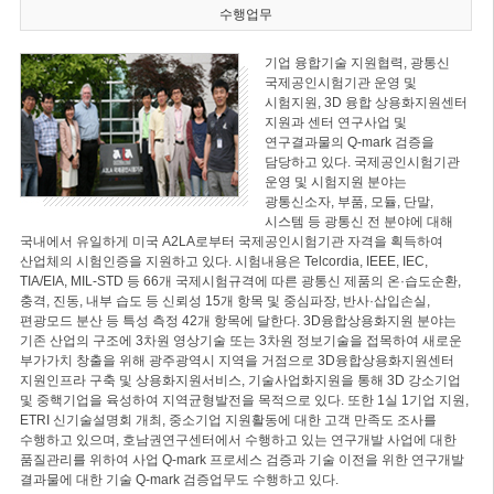
수행업무
기업 융합기술 지원협력, 광통신
국제공인시험기관 운영 및
시험지원, 3D 융합 상용화지원센터
지원과 센터 연구사업 및
연구결과물의 Q-mark 검증을
담당하고 있다. 국제공인시험기관
운영 및 시험지원 분야는
광통신소자, 부품, 모듈, 단말,
시스템 등 광통신 전 분야에 대해
국내에서 유일하게 미국 A2LA로부터 국제공인시험기관 자격을 획득하여
산업체의 시험인증을 지원하고 있다. 시험내용은 Telcordia, IEEE, IEC,
TIA/EIA, MIL-STD 등 66개 국제시험규격에 따른 광통신 제품의 온·습도순환,
충격, 진동, 내부 습도 등 신뢰성 15개 항목 및 중심파장, 반사·삽입손실,
편광모드 분산 등 특성 측정 42개 항목에 달한다. 3D융합상용화지원 분야는
기존 산업의 구조에 3차원 영상기술 또는 3차원 정보기술을 접목하여 새로운
부가가치 창출을 위해 광주광역시 지역을 거점으로 3D융합상용화지원센터
지원인프라 구축 및 상용화지원서비스, 기술사업화지원을 통해 3D 강소기업
및 중핵기업을 육성하여 지역균형발전을 목적으로 있다. 또한 1실 1기업 지원,
ETRI 신기술설명회 개최, 중소기업 지원활동에 대한 고객 만족도 조사를
수행하고 있으며, 호남권연구센터에서 수행하고 있는 연구개발 사업에 대한
품질관리를 위하여 사업 Q-mark 프로세스 검증과 기술 이전을 위한 연구개발
결과물에 대한 기술 Q-mark 검증업무도 수행하고 있다.