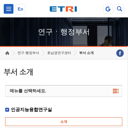
본문 바로가기
주요메뉴 바로가기
하단메뉴 바로가기
En
연구ㆍ행정부서
연구·행정부서
호남권연구센터
부서 소개
부서 소개
메뉴를 선택하세요.
인공지능융합연구실
소개