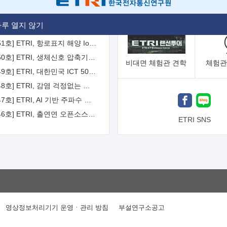
[2026-52호] ETRI, ITU-T 자율주행차 국제표준화 주도한다
루 열지 않기
[2026-51호] ETRI, 항로표지 해양 IoT 무선통신체계 개발 나선다
[2026-50호] ETRI, 생체신호 압축기술 국제표준 채택...의료 AI 시대 연다
비대면
체험관 견학
체험관
[2026-49호] ETRI, 대한민국 ICT 50년 역사를 담은 온라인 50년사 공개
[2026-48호] ETRI, 감염 걱정없는 공중 터치 인터페이스 시대 연다
[2026-47호] ETRI, AI 기반 주파수 예측기술 국제표준 이끌어
[2026-46호] ETRI, 출연연 오픈소스 협의체 '범출연연'으로 확대 운영
ETRI SNS
영상정보처리기기 운영ㆍ관리 방침
부설연구소공고