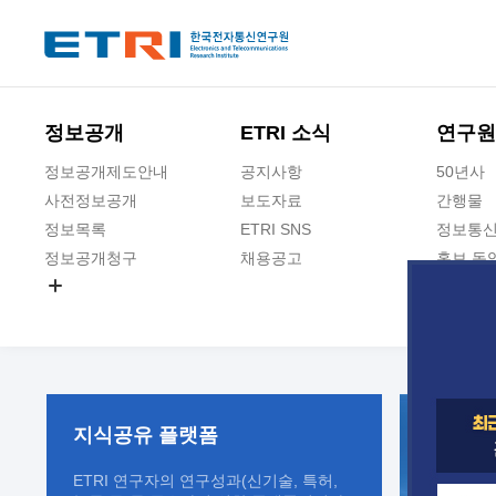
본문 바로가기
주요메뉴 바로가기
정보공개
ETRI 소식
연구원
정보공개제도안내
공지사항
50년사
사전정보공개
보도자료
간행물
정보목록
ETRI SNS
정보통신
정보공개청구
채용공고
홍보 동
경영공시
공공데이터개방
사업실명제
지식공유
플랫폼
ETRI 연구자의 연구성과(신기술, 특허,