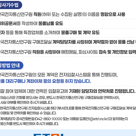
료
기술사업화플랫폼/기술
기술예고
중소기
보유특허
이전가
융합기술연구생산센터
반도