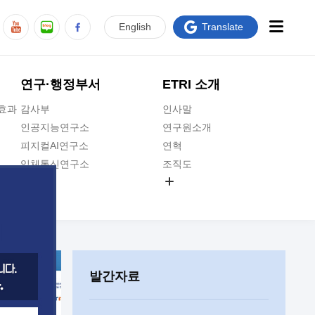
En
glish
Translate
연구·행정부서
ETRI 소개
급효과
감사부
인사말
인공지능연구소
연구원소개
피지컬AI연구소
연혁
입체통신연구소
조직도
공간미디어연구소
기타 공개정보
ADX융합연구소
원규 제·개정 예고
ICT전략연구소
연구원 고객헌장
인공지능안전연구소
ETRI CI
우주항공반도체전략연구단
주요업무연락처
발간자료
대경권연구본부
찾아오시는길
호남권연구본부