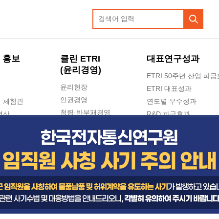
 홍보
클린 ETRI
대표연구성과
(윤리경영)
ETRI 50주년 산업 파
윤리헌장
ETRI 대표성과
인권경영
 체험관
연도별 우수성과
청렴·반부패경영
영상
R&D 파급효과
e-신문고(ETRI 신고센터)
지식공유플랫폼
공익신고
청렴포털 신고
고객의소리
수의계약 현황
부패징계 현황
감사결과공개