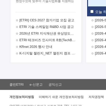
현장수요에 맞추어 기술사업화를 지원하는
『연구인력 현장지원』프로그램을
운영하고 있습니다.이에 연구인력의 지원을
오늘 하
희망하는 중소.중견기업에서는 신청하여
주시기 바랍니다.
2026년 8월
[ETRI] CES 2027 참가기업 모집 공고
한국전자통신연구원장
1. 추진개요

ETRI 기술 스케일업 R&BD 사업 공고
추진목적: ETRI 인력을 기업현장에 파견.
기술지원을 실시함으로써 ETRI 개발기술의
2026년 ETRI 지식재산권 유상양도계약 수요조사 공고
사업화를 지원하여 사업화성과를
ETRI 테크비즈 인사이트 8호(TechBiz Insight Vol.8) 발간
극대화하고, 지원기업을 강견기업으로
육성하고자 함.
 신청자격: ETRI
KRnet 2026 행사 안내
협력기업 및 일반 ICT 중소기업* 협력기업:
K-디지털 챌린지_NET 챌린지 캠프 시즌13 안내
ETRI 창업/연구소기업, 기술이전/출자기업
등 ETRI 개발기술을 사업화하고자 하는
기업
 파견기간: 1년 이상 [최대 3년까지
연속지원 가능]* 연속지원은 지원완료
시점에서 당해 지원실적과 차기 지원계획을
평가하여 결정
 기업부담: 연구인력
연봉기준 30 ~ 40%* (1년차) 연봉의 30%,
클린ETRI
e-신문고
공익신고
(2 ~ 3년차) 연봉의 40%
 추진일정(1)
희망기업 신청/접수(2)희망인력-희망기업
매칭(3)현장조사/ 선정(심의)(4)협약체결
개인정보처리방침
이해하기 쉬운 개인정보처리방침
저작권정책
(5)기업파견8월 3일 ~ 14일
8월 17일 ~
26일
9월초순
9월 중순
10월 이후*