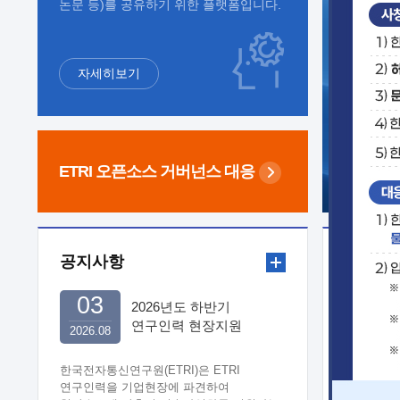
논문 등)를 공유하기 위한 플랫폼입니다.
자세히보기
ETRI 오픈소스
거버넌스 대응
공지사항
보도자
03
2026년도 하반기
연구인력 현장지원
2026.08
희망기업 신청/접수
한국전자통신연구원(ETRI)은 ETRI
연구인력을 기업현장에 파견하여