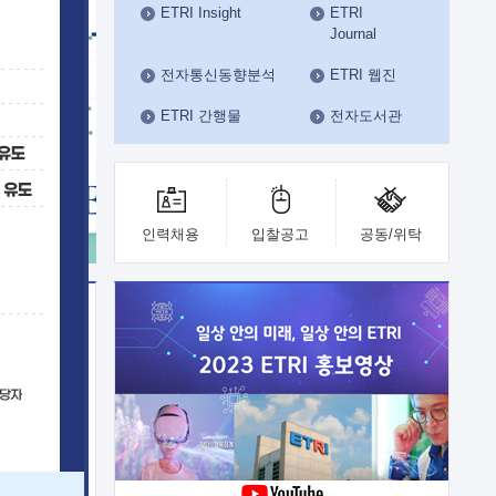
ETRI Insight
ETRI
수도권연구본부
Journal
기획본부
사업화본부
전자통신동향분석
ETRI 웹진
행정본부
ETRI 간행물
전자도서관
대외협력부
인력채용
입찰공고
공동/위탁
이전
업 지원
능 기술
체실험실