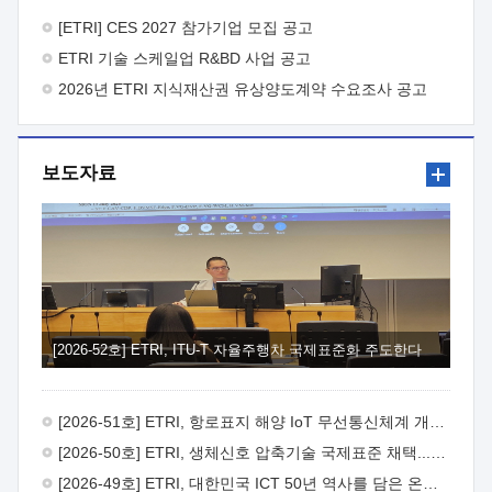
바랍니다.
2026년 8월 한국전자통신연구원장
1. 추진개요

추진목적: ETRI 인력을 기업현장에 파견. 기술지원을
[ETRI] CES 2027 참가기업 모집 공고
실시함으로써 ETRI 개발기술의 사업화를 지원하여
ETRI 기술 스케일업 R&BD 사업 공고
사업화성과를 극대화하고, 지원기업을 강견기업으로 육성하고자
함.
2026년 ETRI 지식재산권 유상양도계약 수요조사 공고
 신청자격: ETRI 협력기업 및 일반 ICT 중소기업*
협력기업: ETRI 창업/연구소기업, 기술이전/출자기업 등 ETRI
개발기술을 사업화하고자 하는 기업
 파견기간: 1년 이상
[최대 3년까지 연속지원 가능]* 연속지원은 지원완료 시점에서
보도자료
당해 지원실적과 차기 지원계획을 평가하여 결정
 기업부담:
연구인력 연봉기준 30 ~ 40%* (1년차) 연봉의 30%, (2 ~ 3년차)
연봉의 40%
 추진일정(1)희망기업 신청/접수(2)희망인력-
희망기업 매칭(3)현장조사/ 선정(심의)(4)협약체결(5)
기업파견8월 3일 ~ 14일
8월 17일 ~ 26일
9월초순
9월 중순
10월 이후* 상기일정은 희망인력-희망기업간 매칭 원활시를
가정한 것으로 상황에 따라 상당기간 일정이 지연될 수 있음. **
(1)희망인력-희망기업간 적합성이 낮다고 판단되거나, (2)
희망인력이 파견의사를 철회할 경우 후속 절차가 진행되지 않을
[2026-52호] ETRI, ITU-T 자율주행차 국제표준화 주도한다
수 있음.2. 현장지원 희망인력 및 상세이력
 희망인력
목록기술분야연구인력번호지원가능 기술반도체/
전자소자A반도체 소자(trasistor/diode) 제작 공정 전자소자 제작
[2026-51호] ETRI, 항로표지 해양 IoT 무선통신체계 개발 나선다
공정(FET / SBD 등 )유기물 반도체 소재 및 소자 설계, 합성 및
제작바이오센서 설계/제작토양/수질/가스 센서 설계/
[2026-50호] ETRI, 생체신호 압축기술 국제표준 채택...의료 AI 시대 연다
제작광소자응용B광 센서 및 응용 시스템시스템 제어 및 데이터
[2026-49호] ETRI, 대한민국 ICT 50년 역사를 담은 온라인 50년사 공개
처리FPGA 제어, VHDL 프로그램 개발Labview, Python, C