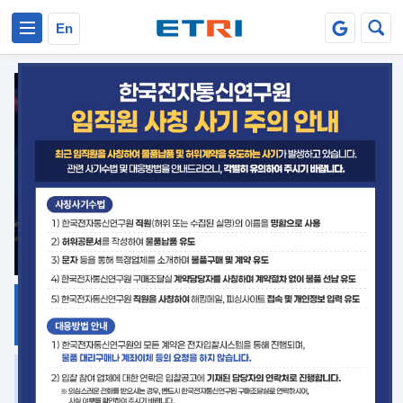
본문 바로가기
주요메뉴 바로가기
En
지식공유
ETRI 오픈소스
플랫폼
거버넌스 대응
발간자료