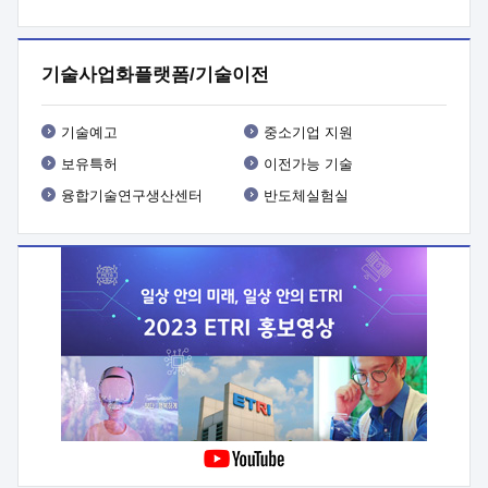
프로그램 개발
 상세이력ㅇ(붙 임1) 대상인력 A 상세이력ㅇ(붙
임2) 대상인력 B 상세이력
3. 신청방법 및 향후일정 등

신청방법: 이메일 (verdi@etri.re.kr)* <별첨양식>을 작성하여
기술사업화플랫폼/기술이전
제출
 문 의 처: ETRI사업화본부 기업성장지원부
기업성장지원전략실ㅇ오경석 책임 연구원 (T. 042-860-5076,
verdi@etri.re.kr)
 제출양식
ㅇ(별첨양식) ETRI연구인력
기술예고
중소기업 지원
현장지원 신청서 (기업)
보유특허
이전가능 기술
융합기술연구생산센터
반도체실험실