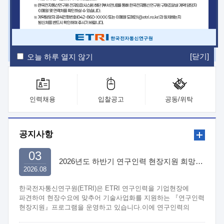
ETRI Insight
ETRI Journal
전자통신동향분석
ETRI 웹진
ETRI 간행물
전자도서관
[닫기]
오늘 하루 열지 않기
인력채용
입찰공고
공동/위탁
공지사항
03
2026년도 하반기 연구인력 현장지원 희망기업 신청/접수
2026.08
한국전자통신연구원(ETRI)은 ETRI 연구인력을 기업현장에
파견하여 현장수요에 맞추어 기술사업화를 지원하는 『연구인력
현장지원』프로그램을 운영하고 있습니다.이에 연구인력의
지원을 희망하는 중소.중견기업에서는 신청하여 주시기