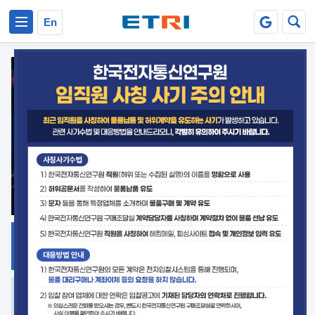
본문 바로가기
주요메뉴 바로가기
En
지식공유
ETRI 오픈소스
플랫폼
거버넌스 대응
발간자료