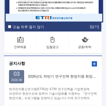
ETRI Insight
ETRI Journal
전자통신동향분석
ETRI 웹진
ETRI 간행물
전자도서관
[닫기]
오늘 하루 열지 않기
인력채용
입찰공고
공동/위탁
공지사항
03
2026년도 하반기 연구인력 현장지원 희망기업 신청/접수
2026.08
한국전자통신연구원(ETRI)은 ETRI 연구인력을 기업현장에
파견하여 현장수요에 맞추어 기술사업화를 지원하는 『연구인력
현장지원』프로그램을 운영하고 있습니다.이에 연구인력의
지원을 희망하는 중소.중견기업에서는 신청하여 주시기