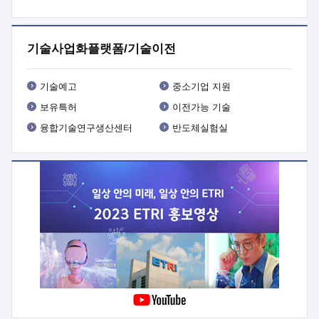
프로그램 개발
 상세이력ㅇ(붙 임1) 대상인력 A 상세이력ㅇ(붙
임2) 대상인력 B 상세이력
3. 신청방법 및 향후일정 등

신청방법: 이메일 (verdi@etri.re.kr)* <별첨양식>을 작성하여
기술사업화플랫폼/기술이전
제출
 문 의 처: ETRI사업화본부 기업성장지원부
기업성장지원전략실ㅇ오경석 책임 연구원 (T. 042-860-5076,
verdi@etri.re.kr)
 제출양식
ㅇ(별첨양식) ETRI연구인력
기술예고
중소기업 지원
현장지원 신청서 (기업)
보유특허
이전가능 기술
융합기술연구생산센터
반도체실험실