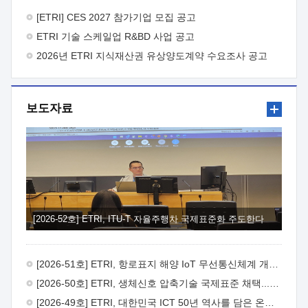
바랍니다.
2026년 8월 한국전자통신연구원장
1. 추진개요

추진목적: ETRI 인력을 기업현장에 파견. 기술지원을
[ETRI] CES 2027 참가기업 모집 공고
실시함으로써 ETRI 개발기술의 사업화를 지원하여
ETRI 기술 스케일업 R&BD 사업 공고
사업화성과를 극대화하고, 지원기업을 강견기업으로 육성하고자
함.
2026년 ETRI 지식재산권 유상양도계약 수요조사 공고
 신청자격: ETRI 협력기업 및 일반 ICT 중소기업*
협력기업: ETRI 창업/연구소기업, 기술이전/출자기업 등 ETRI
개발기술을 사업화하고자 하는 기업
 파견기간: 1년 이상
[최대 3년까지 연속지원 가능]* 연속지원은 지원완료 시점에서
보도자료
당해 지원실적과 차기 지원계획을 평가하여 결정
 기업부담:
연구인력 연봉기준 30 ~ 40%* (1년차) 연봉의 30%, (2 ~ 3년차)
연봉의 40%
 추진일정(1)희망기업 신청/접수(2)희망인력-
희망기업 매칭(3)현장조사/ 선정(심의)(4)협약체결(5)
기업파견8월 3일 ~ 14일
8월 17일 ~ 26일
9월초순
9월 중순
10월 이후* 상기일정은 희망인력-희망기업간 매칭 원활시를
가정한 것으로 상황에 따라 상당기간 일정이 지연될 수 있음. **
(1)희망인력-희망기업간 적합성이 낮다고 판단되거나, (2)
희망인력이 파견의사를 철회할 경우 후속 절차가 진행되지 않을
[2026-52호] ETRI, ITU-T 자율주행차 국제표준화 주도한다
수 있음.2. 현장지원 희망인력 및 상세이력
 희망인력
목록기술분야연구인력번호지원가능 기술반도체/
전자소자A반도체 소자(trasistor/diode) 제작 공정 전자소자 제작
[2026-51호] ETRI, 항로표지 해양 IoT 무선통신체계 개발 나선다
공정(FET / SBD 등 )유기물 반도체 소재 및 소자 설계, 합성 및
제작바이오센서 설계/제작토양/수질/가스 센서 설계/
[2026-50호] ETRI, 생체신호 압축기술 국제표준 채택...의료 AI 시대 연다
제작광소자응용B광 센서 및 응용 시스템시스템 제어 및 데이터
[2026-49호] ETRI, 대한민국 ICT 50년 역사를 담은 온라인 50년사 공개
처리FPGA 제어, VHDL 프로그램 개발Labview, Python, C