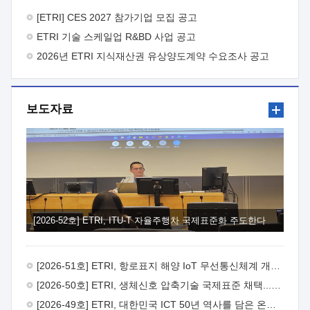
바랍니다.
2026년 8월 한국전자통신연구원장
1. 추진개요

추진목적: ETRI 인력을 기업현장에 파견. 기술지원을
[ETRI] CES 2027 참가기업 모집 공고
실시함으로써 ETRI 개발기술의 사업화를 지원하여
ETRI 기술 스케일업 R&BD 사업 공고
사업화성과를 극대화하고, 지원기업을 강견기업으로 육성하고자
함.
2026년 ETRI 지식재산권 유상양도계약 수요조사 공고
 신청자격: ETRI 협력기업 및 일반 ICT 중소기업*
협력기업: ETRI 창업/연구소기업, 기술이전/출자기업 등 ETRI
개발기술을 사업화하고자 하는 기업
 파견기간: 1년 이상
[최대 3년까지 연속지원 가능]* 연속지원은 지원완료 시점에서
보도자료
당해 지원실적과 차기 지원계획을 평가하여 결정
 기업부담:
연구인력 연봉기준 30 ~ 40%* (1년차) 연봉의 30%, (2 ~ 3년차)
연봉의 40%
 추진일정(1)희망기업 신청/접수(2)희망인력-
희망기업 매칭(3)현장조사/ 선정(심의)(4)협약체결(5)
기업파견8월 3일 ~ 14일
8월 17일 ~ 26일
9월초순
9월 중순
10월 이후* 상기일정은 희망인력-희망기업간 매칭 원활시를
가정한 것으로 상황에 따라 상당기간 일정이 지연될 수 있음. **
(1)희망인력-희망기업간 적합성이 낮다고 판단되거나, (2)
희망인력이 파견의사를 철회할 경우 후속 절차가 진행되지 않을
[2026-52호] ETRI, ITU-T 자율주행차 국제표준화 주도한다
수 있음.2. 현장지원 희망인력 및 상세이력
 희망인력
목록기술분야연구인력번호지원가능 기술반도체/
전자소자A반도체 소자(trasistor/diode) 제작 공정 전자소자 제작
[2026-51호] ETRI, 항로표지 해양 IoT 무선통신체계 개발 나선다
공정(FET / SBD 등 )유기물 반도체 소재 및 소자 설계, 합성 및
제작바이오센서 설계/제작토양/수질/가스 센서 설계/
[2026-50호] ETRI, 생체신호 압축기술 국제표준 채택...의료 AI 시대 연다
제작광소자응용B광 센서 및 응용 시스템시스템 제어 및 데이터
[2026-49호] ETRI, 대한민국 ICT 50년 역사를 담은 온라인 50년사 공개
처리FPGA 제어, VHDL 프로그램 개발Labview, Python, C