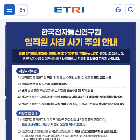
본문 바로가기
주요메뉴 바로가기
En
지식공유
ETRI 오픈소스
플랫폼
거버넌스 대응
발간자료