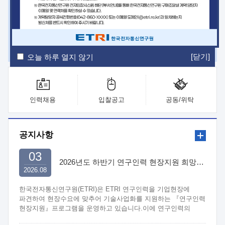
ETRI Insight
ETRI Journal
전자통신동향분석
ETRI 웹진
ETRI 간행물
전자도서관
[닫기]
오늘 하루 열지 않기
인력채용
입찰공고
공동/위탁
공지사항
03
2026년도 하반기 연구인력 현장지원 희망기업 신청/접수
2026.08
한국전자통신연구원(ETRI)은 ETRI 연구인력을 기업현장에
파견하여 현장수요에 맞추어 기술사업화를 지원하는 『연구인력
현장지원』프로그램을 운영하고 있습니다.이에 연구인력의
지원을 희망하는 중소.중견기업에서는 신청하여 주시기