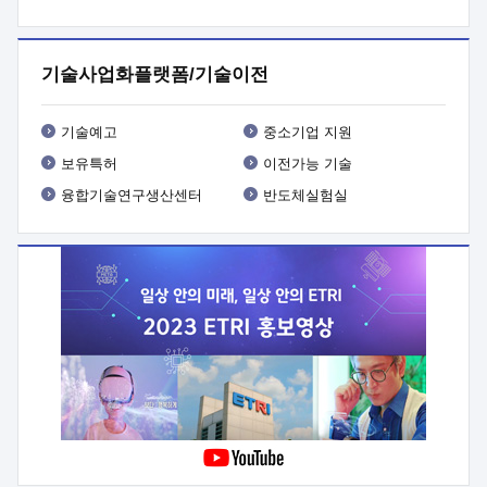
프로그램 개발
 상세이력ㅇ(붙 임1) 대상인력 A 상세이력ㅇ(붙
임2) 대상인력 B 상세이력
3. 신청방법 및 향후일정 등

신청방법: 이메일 (verdi@etri.re.kr)* <별첨양식>을 작성하여
기술사업화플랫폼/기술이전
제출
 문 의 처: ETRI사업화본부 기업성장지원부
기업성장지원전략실ㅇ오경석 책임 연구원 (T. 042-860-5076,
verdi@etri.re.kr)
 제출양식
ㅇ(별첨양식) ETRI연구인력
기술예고
중소기업 지원
현장지원 신청서 (기업)
보유특허
이전가능 기술
융합기술연구생산센터
반도체실험실