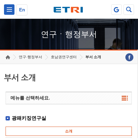
본문 바로가기
주요메뉴 바로가기
하단메뉴 바로가기
En
연구ㆍ행정부서
연구·행정부서
호남권연구센터
부서 소개
부서 소개
메뉴를 선택하세요.
광패키징연구실
소개