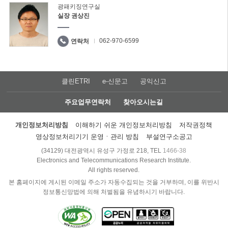
광패키징연구실
실장 권상진
062-970-6599
연락처
클린ETRI
e-신문고
공익신고
주요업무연락처
찾아오시는길
개인정보처리방침
이해하기 쉬운 개인정보처리방침
저작권정책
영상정보처리기기 운영ㆍ관리 방침
부설연구소공고
(34129) 대전광역시 유성구 가정로 218, TEL
1466-38
Electronics and Telecommunications Research Institute.
All rights reserved.
본 홈페이지에 게시된 이메일 주소가 자동수집되는 것을 거부하며, 이를 위반시
정보통신망법에 의해 처벌됨을 유념하시기 바랍니다.