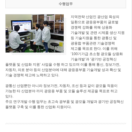
수행업무
지역전략 산업인 광산업 육성의
일환으로 광응용부품의 글로벌
경쟁력 강화를 위해 상용화
기술개발 및 관련 시제품 생산 지원
등 기술지원을 통한 광통신 및
광융합 부품관련 기술경쟁력
제고를 목표로 한다. 이를 위해
‘100기가급 초소형 광모듈 상용화
기술개발’과 ‘광기반 공정혁신
플랫폼 및 산업화 지원’ 사업을 수행 하고 있으며 이를 통해 통신, 정보가전,
자동차, 의료 분야 등의 산업분야에 대해 광응용부품 기술개발 성과 확산 및
기술 경쟁력 제고에 노력하고 있다.
광통신 산업뿐만 아니라 정보가전, 자동차, 조선 등과 같이 광모듈 적용이
가능한 타 산업분야 까지 광응용 부품 및 모듈 솔루션 제공을 목표로 하고
있다.
주요 연구개발 수행 업무는 초고속 광부품 및 광모듈 개발과 광기반 공정혁신
플랫폼 구축 및 이를 통한 산업화 지원이다.