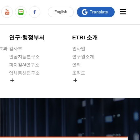
Translate
En
glish
연구·행정부서
ETRI 소개
급효과
감사부
인사말
인공지능연구소
연구원소개
피지컬AI연구소
연혁
입체통신연구소
조직도
공간미디어연구소
기타 공개정보
ADX융합연구소
원규 제·개정 예고
ICT전략연구소
연구원 고객헌장
인공지능안전연구소
ETRI CI
우주항공반도체전략연구단
주요업무연락처
대경권연구본부
찾아오시는길
호남권연구본부