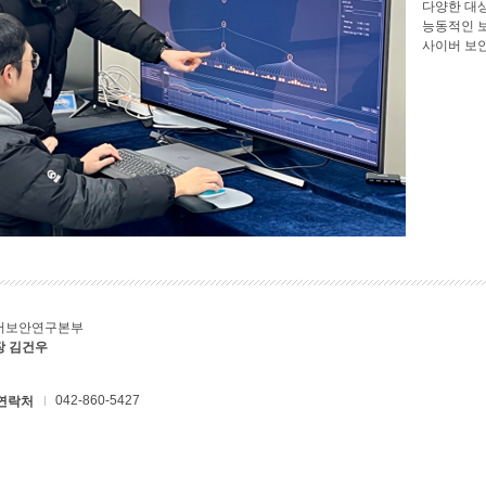
다양한 대
능동적인 
사이버 보
버보안연구본부
장 김건우
042-860-5427
연락처