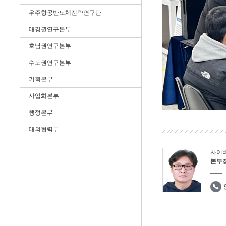
우주항공반도체전략연구단
대경권연구본부
호남권연구본부
수도권연구본부
기획본부
사업화본부
행정본부
대외협력부
사이
본부