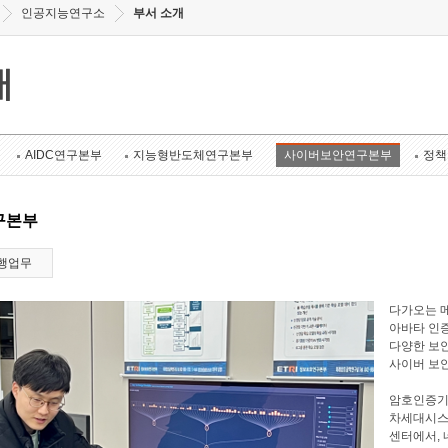
인공지능연구소
부서 소개
개
AIDC연구본부
지능형반도체연구본부
사이버보안연구본부
정책
구본부
행업무
다가오는 메
아바타 인증
다양한 보안
사이버 보
암호인증기
차세대시스
센터에서, 