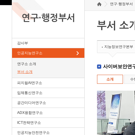
연구·행정부서
연구·행정부서
부서 소
감사부
지능정보연구본부
인공지능연구소
연구소 소개
사이버보안연
부서 소개
소개
수
피지컬AI연구소
입체통신연구소
공간미디어연구소
ADX융합연구소
ICT전략연구소
인공지능안전연구소