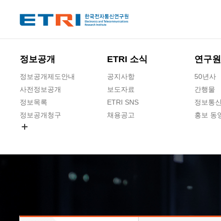
본문 바로가기
주요메뉴 바로가기
하단메뉴 바로가기
정보공개
ETRI 소식
연구원
정보공개제도안내
공지사항
50년사
사전정보공개
보도자료
간행물
정보목록
ETRI SNS
정보통신
정보공개청구
채용공고
홍보 동
경영공시
공공데이터개방
사업실명제