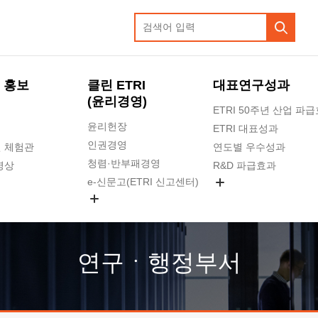
 홍보
클린 ETRI
대표연구성과
(윤리경영)
ETRI 50주년 산업 파
윤리헌장
ETRI 대표성과
인권경영
 체험관
연도별 우수성과
청렴·반부패경영
영상
R&D 파급효과
e-신문고(ETRI 신고센터)
지식공유플랫폼
공익신고
청렴포털 신고
고객의소리
연구ㆍ행정부서
수의계약 현황
부패징계 현황
감사결과공개