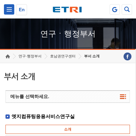
본문 바로가기
주요메뉴 바로가기
하단메뉴 바로가기
En
연구ㆍ행정부서
연구·행정부서
호남권연구센터
부서 소개
부서 소개
메뉴를 선택하세요.
엣지컴퓨팅응용서비스연구실
소개