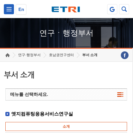
본문 바로가기
주요메뉴 바로가기
하단메뉴 바로가기
En
연구ㆍ행정부서
연구·행정부서
호남권연구센터
부서 소개
부서 소개
메뉴를 선택하세요.
엣지컴퓨팅응용서비스연구실
소개