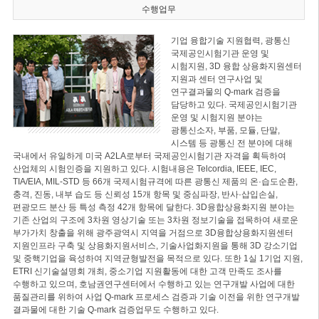
수행업무
기업 융합기술 지원협력, 광통신
국제공인시험기관 운영 및
시험지원, 3D 융합 상용화지원센터
지원과 센터 연구사업 및
연구결과물의 Q-mark 검증을
담당하고 있다. 국제공인시험기관
운영 및 시험지원 분야는
광통신소자, 부품, 모듈, 단말,
시스템 등 광통신 전 분야에 대해
국내에서 유일하게 미국 A2LA로부터 국제공인시험기관 자격을 획득하여
산업체의 시험인증을 지원하고 있다. 시험내용은 Telcordia, IEEE, IEC,
TIA/EIA, MIL-STD 등 66개 국제시험규격에 따른 광통신 제품의 온·습도순환,
충격, 진동, 내부 습도 등 신뢰성 15개 항목 및 중심파장, 반사·삽입손실,
편광모드 분산 등 특성 측정 42개 항목에 달한다. 3D융합상용화지원 분야는
기존 산업의 구조에 3차원 영상기술 또는 3차원 정보기술을 접목하여 새로운
부가가치 창출을 위해 광주광역시 지역을 거점으로 3D융합상용화지원센터
지원인프라 구축 및 상용화지원서비스, 기술사업화지원을 통해 3D 강소기업
및 중핵기업을 육성하여 지역균형발전을 목적으로 있다. 또한 1실 1기업 지원,
ETRI 신기술설명회 개최, 중소기업 지원활동에 대한 고객 만족도 조사를
수행하고 있으며, 호남권연구센터에서 수행하고 있는 연구개발 사업에 대한
품질관리를 위하여 사업 Q-mark 프로세스 검증과 기술 이전을 위한 연구개발
결과물에 대한 기술 Q-mark 검증업무도 수행하고 있다.