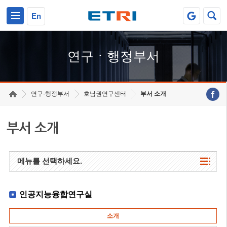
본문 바로가기
주요메뉴 바로가기
하단메뉴 바로가기
En
연구ㆍ행정부서
연구·행정부서
호남권연구센터
부서 소개
부서 소개
메뉴를 선택하세요.
인공지능융합연구실
소개