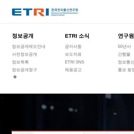
본문 바로가기
주요메뉴 바로가기
하단메뉴 바로가기
정보공개
ETRI 소식
연구원
정보공개제도안내
공지사항
50년사
사전정보공개
보도자료
간행물
정보목록
ETRI SNS
정보통신
정보공개청구
채용공고
홍보 동
경영공시
공공데이터개방
사업실명제