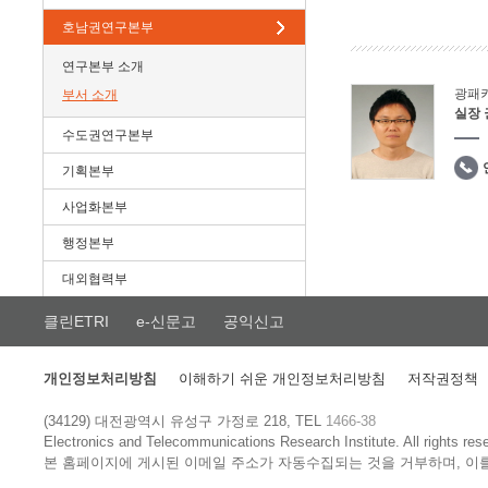
호남권연구본부
연구본부 소개
광패
부서 소개
실장
수도권연구본부
기획본부
사업화본부
행정본부
대외협력부
클린ETRI
e-신문고
공익신고
개인정보처리방침
이해하기 쉬운 개인정보처리방침
저작권정책
(34129) 대전광역시 유성구 가정로 218, TEL
1466-38
Electronics and Telecommunications Research Institute.
All rights res
본 홈페이지에 게시된 이메일 주소가 자동수집되는 것을 거부하며, 이