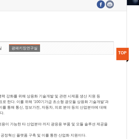
수도권연구본부
기획본부
사업화본부
행정본부
대외협력부
실
광패키징연구실
TOP
력 강화를 위해 상용화 기술개발 및 관련 시제품 생산 지원 등
 한다. 이를 위해 ‘100기가급 초소형 광모듈 상용화 기술개발’과
이를 통해 통신, 정보가전, 자동차, 의료 분야 등의 산업분야에 대해
다.
적용이 가능한 타 산업분야 까지 광응용 부품 및 모듈 솔루션 제공을
 공정혁신 플랫폼 구축 및 이를 통한 산업화 지원이다.