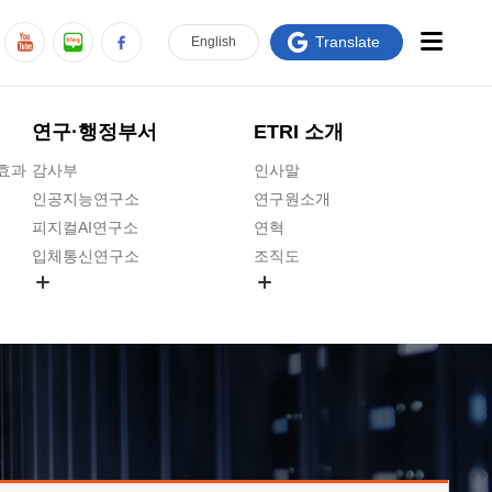
Translate
En
glish
연구·행정부서
ETRI 소개
급효과
감사부
인사말
인공지능연구소
연구원소개
피지컬AI연구소
연혁
입체통신연구소
조직도
공간미디어연구소
기타 공개정보
ADX융합연구소
원규 제·개정 예고
ICT전략연구소
연구원 고객헌장
인공지능안전연구소
ETRI CI
우주항공반도체전략연구단
주요업무연락처
대경권연구본부
찾아오시는길
호남권연구본부