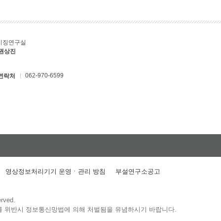
키징연구실
 권상진
062-970-6599
연락처
영상정보처리기기 운영ㆍ관리 방침
부설연구소공고
erved.
를 위반시 정보통신망법에 의해 처벌됨을 유념하시기 바랍니다.