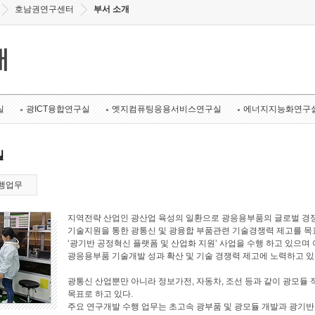
호남권연구센터
부서 소개
개
실
광ICT융합연구실
엣지컴퓨팅응용서비스연구실
에너지지능화연구
실
행업무
지역전략 산업인 광산업 육성의 일환으로 광응용부품의 글로벌 경쟁
기술지원을 통한 광통신 및 광융합 부품관련 기술경쟁력 제고를 목표로
‘광기반 공정혁신 플랫폼 및 산업화 지원’ 사업을 수행 하고 있으며 
광응용부품 기술개발 성과 확산 및 기술 경쟁력 제고에 노력하고 있
광통신 산업뿐만 아니라 정보가전, 자동차, 조선 등과 같이 광모듈 
목표로 하고 있다.
주요 연구개발 수행 업무는 초고속 광부품 및 광모듈 개발과 광기반