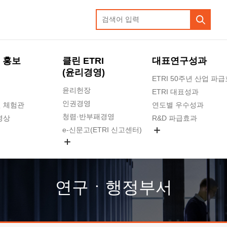
 홍보
클린 ETRI
대표연구성과
(윤리경영)
ETRI 50주년 산업 파
윤리헌장
ETRI 대표성과
인권경영
 체험관
연도별 우수성과
청렴·반부패경영
영상
R&D 파급효과
e-신문고(ETRI 신고센터)
지식공유플랫폼
공익신고
청렴포털 신고
고객의소리
연구ㆍ행정부서
수의계약 현황
부패징계 현황
감사결과공개