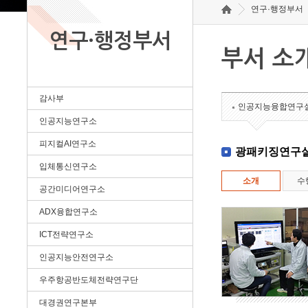
연구·행정부서
연구·행정부서
부서 소
감사부
인공지능융합연구
인공지능연구소
피지컬AI연구소
광패키징연구
입체통신연구소
소개
수
공간미디어연구소
ADX융합연구소
ICT전략연구소
인공지능안전연구소
우주항공반도체전략연구단
대경권연구본부