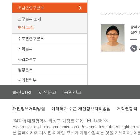
호남권연구본부
연구본부 소개
광패
부서 소개
실장
수도권연구본부
기획본부
사업화본부
행정본부
대외협력부
클린ETRI
e-신문고
공익신고
개인정보처리방침
이해하기 쉬운 개인정보처리방침
저작권정책
(34129) 대전광역시 유성구 가정로 218, TEL
1466-38
Electronics and Telecommunications Research Institute.
All rights res
본 홈페이지에 게시된 이메일 주소가 자동수집되는 것을 거부하며, 이