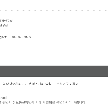
키징연구실
 권상진
062-970-6599
연락처
영상정보처리기기 운영ㆍ관리 방침
부설연구소공고
erved.
를 위반시 정보통신망법에 의해 처벌됨을 유념하시기 바랍니다.