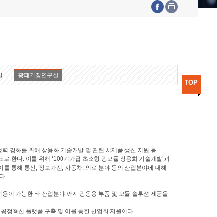
수도권연구본부
기획본부
사업화본부
행정본부
대외협력부
실
광패키징연구실
TOP
력 강화를 위해 상용화 기술개발 및 관련 시제품 생산 지원 등
 한다. 이를 위해 ‘100기가급 초소형 광모듈 상용화 기술개발’과
이를 통해 통신, 정보가전, 자동차, 의료 분야 등의 산업분야에 대해
다.
적용이 가능한 타 산업분야 까지 광응용 부품 및 모듈 솔루션 제공을
 공정혁신 플랫폼 구축 및 이를 통한 산업화 지원이다.