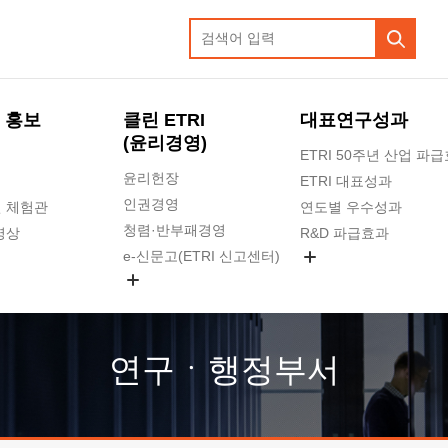
 홍보
클린 ETRI
대표연구성과
(윤리경영)
ETRI 50주년 산업 파
윤리헌장
ETRI 대표성과
인권경영
 체험관
연도별 우수성과
청렴·반부패경영
영상
R&D 파급효과
e-신문고(ETRI 신고센터)
지식공유플랫폼
공익신고
청렴포털 신고
고객의소리
연구ㆍ행정부서
수의계약 현황
부패징계 현황
감사결과공개