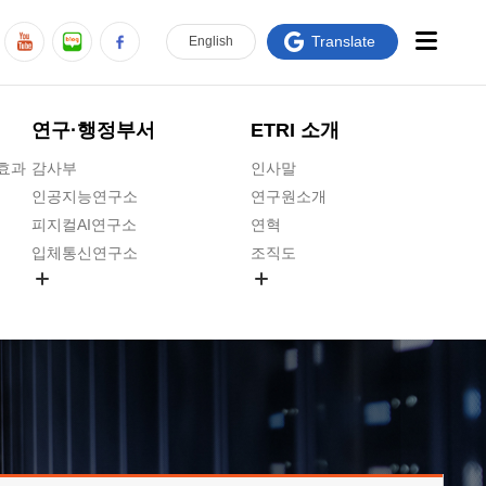
Translate
En
glish
연구·행정부서
ETRI 소개
급효과
감사부
인사말
인공지능연구소
연구원소개
피지컬AI연구소
연혁
입체통신연구소
조직도
공간미디어연구소
기타 공개정보
ADX융합연구소
원규 제·개정 예고
ICT전략연구소
연구원 고객헌장
인공지능안전연구소
ETRI CI
우주항공반도체전략연구단
주요업무연락처
대경권연구본부
찾아오시는길
호남권연구본부