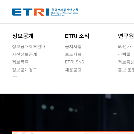
본문 바로가기
주요메뉴 바로가기
하단메뉴 바로가기
정보공개
ETRI 소식
연구원
정보공개제도안내
공지사항
50년사
사전정보공개
보도자료
간행물
정보목록
ETRI SNS
정보통신
정보공개청구
채용공고
홍보 동
경영공시
공공데이터개방
사업실명제