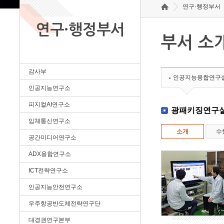
연구·행정부서
연구·행정부서
부서 소
감사부
인공지능융합연구
인공지능연구소
피지컬AI연구소
광패키징연구
입체통신연구소
소개
수
공간미디어연구소
ADX융합연구소
ICT전략연구소
인공지능안전연구소
우주항공반도체전략연구단
대경권연구본부