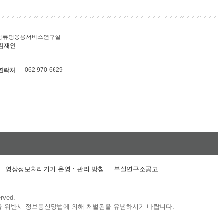
컴퓨팅응용서비스연구실
 김재인
062-970-6629
연락처
영상정보처리기기 운영ㆍ관리 방침
부설연구소공고
erved.
를 위반시 정보통신망법에 의해 처벌됨을 유념하시기 바랍니다.