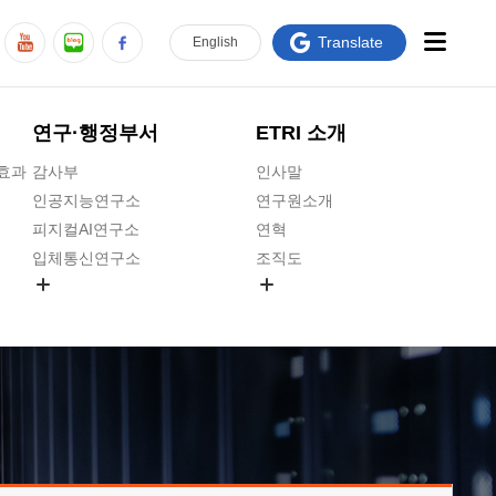
Translate
En
glish
연구·행정부서
ETRI 소개
급효과
감사부
인사말
인공지능연구소
연구원소개
피지컬AI연구소
연혁
입체통신연구소
조직도
공간미디어연구소
기타 공개정보
ADX융합연구소
원규 제·개정 예고
ICT전략연구소
연구원 고객헌장
인공지능안전연구소
ETRI CI
우주항공반도체전략연구단
주요업무연락처
대경권연구본부
찾아오시는길
호남권연구본부