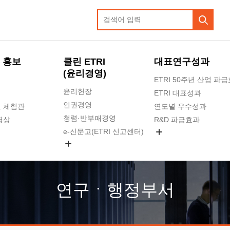
 홍보
클린 ETRI
대표연구성과
(윤리경영)
ETRI 50주년 산업 파
윤리헌장
ETRI 대표성과
인권경영
 체험관
연도별 우수성과
청렴·반부패경영
영상
R&D 파급효과
e-신문고(ETRI 신고센터)
지식공유플랫폼
공익신고
청렴포털 신고
고객의소리
연구ㆍ행정부서
수의계약 현황
부패징계 현황
감사결과공개