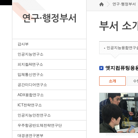
연구·행정부서
연구·행정부서
부서 소
감사부
인공지능융합연구
인공지능연구소
피지컬AI연구소
엣지컴퓨팅응
입체통신연구소
소개
수
공간미디어연구소
ADX융합연구소
ICT전략연구소
인공지능안전연구소
우주항공반도체전략연구단
대경권연구본부