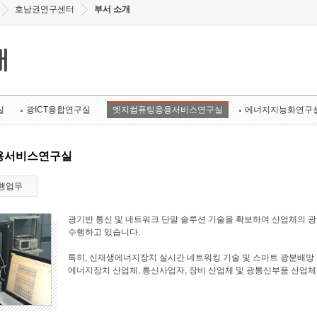
호남권연구센터
부서 소개
개
실
광ICT융합연구실
엣지컴퓨팅응용서비스연구실
에너지지능화연구
용서비스연구실
행업무
광기반 통신 및 네트워크 단말 솔루션 기술을 확보하여 산업체의 
수행하고 있습니다.
특히, 신재생에너지장치 실시간 네트워킹 기술 및 스마트 광분배망 
에너지장치 산업체, 통신사업자, 장비 산업체 및 광통신부품 산업체