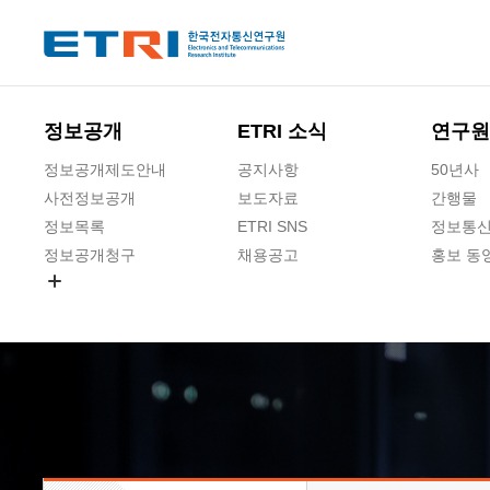
본문 바로가기
주요메뉴 바로가기
하단메뉴 바로가기
정보공개
ETRI 소식
연구원
정보공개제도안내
공지사항
50년사
사전정보공개
보도자료
간행물
정보목록
ETRI SNS
정보통신
정보공개청구
채용공고
홍보 동
경영공시
공공데이터개방
사업실명제