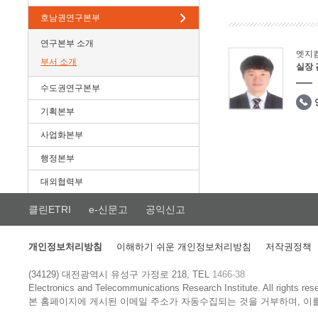
호남권연구본부
연구본부 소개
엣지
부서 소개
실장
수도권연구본부
기획본부
사업화본부
행정본부
대외협력부
클린ETRI
e-신문고
공익신고
개인정보처리방침
이해하기 쉬운 개인정보처리방침
저작권정책
(34129) 대전광역시 유성구 가정로 218, TEL
1466-38
Electronics and Telecommunications Research Institute.
All rights res
본 홈페이지에 게시된 이메일 주소가 자동수집되는 것을 거부하며, 이