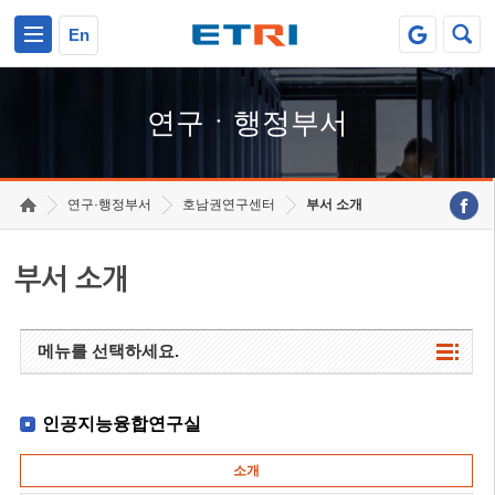
본문 바로가기
주요메뉴 바로가기
하단메뉴 바로가기
En
연구ㆍ행정부서
연구·행정부서
호남권연구센터
부서 소개
부서 소개
메뉴를 선택하세요.
인공지능융합연구실
소개