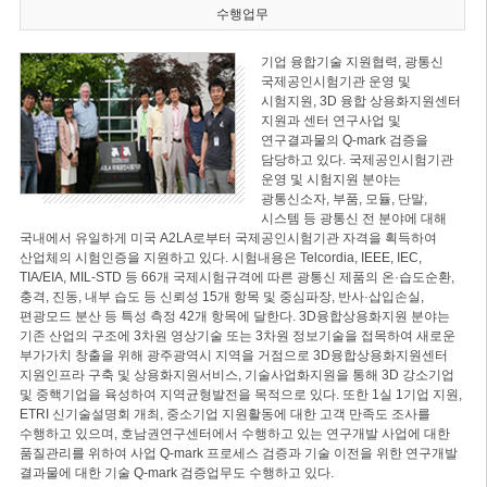
수행업무
기업 융합기술 지원협력, 광통신
국제공인시험기관 운영 및
시험지원, 3D 융합 상용화지원센터
지원과 센터 연구사업 및
연구결과물의 Q-mark 검증을
담당하고 있다. 국제공인시험기관
운영 및 시험지원 분야는
광통신소자, 부품, 모듈, 단말,
시스템 등 광통신 전 분야에 대해
국내에서 유일하게 미국 A2LA로부터 국제공인시험기관 자격을 획득하여
산업체의 시험인증을 지원하고 있다. 시험내용은 Telcordia, IEEE, IEC,
TIA/EIA, MIL-STD 등 66개 국제시험규격에 따른 광통신 제품의 온·습도순환,
충격, 진동, 내부 습도 등 신뢰성 15개 항목 및 중심파장, 반사·삽입손실,
편광모드 분산 등 특성 측정 42개 항목에 달한다. 3D융합상용화지원 분야는
기존 산업의 구조에 3차원 영상기술 또는 3차원 정보기술을 접목하여 새로운
부가가치 창출을 위해 광주광역시 지역을 거점으로 3D융합상용화지원센터
지원인프라 구축 및 상용화지원서비스, 기술사업화지원을 통해 3D 강소기업
및 중핵기업을 육성하여 지역균형발전을 목적으로 있다. 또한 1실 1기업 지원,
ETRI 신기술설명회 개최, 중소기업 지원활동에 대한 고객 만족도 조사를
수행하고 있으며, 호남권연구센터에서 수행하고 있는 연구개발 사업에 대한
품질관리를 위하여 사업 Q-mark 프로세스 검증과 기술 이전을 위한 연구개발
결과물에 대한 기술 Q-mark 검증업무도 수행하고 있다.