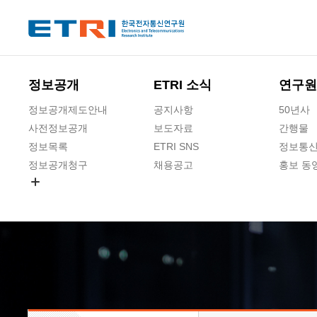
본문 바로가기
주요메뉴 바로가기
하단메뉴 바로가기
정보공개
ETRI 소식
연구원
정보공개제도안내
공지사항
50년사
사전정보공개
보도자료
간행물
정보목록
ETRI SNS
정보통신
정보공개청구
채용공고
홍보 동
경영공시
공공데이터개방
사업실명제