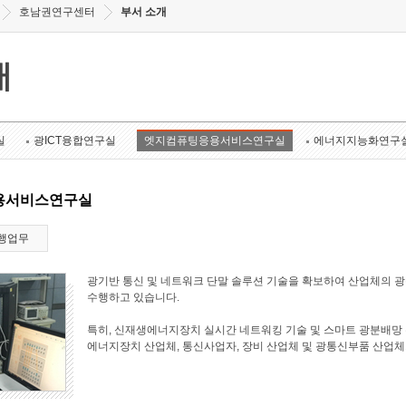
호남권연구센터
부서 소개
개
실
광ICT융합연구실
엣지컴퓨팅응용서비스연구실
에너지지능화연구
용서비스연구실
행업무
광기반 통신 및 네트워크 단말 솔루션 기술을 확보하여 산업체의 
수행하고 있습니다.
특히, 신재생에너지장치 실시간 네트워킹 기술 및 스마트 광분배망 
에너지장치 산업체, 통신사업자, 장비 산업체 및 광통신부품 산업체