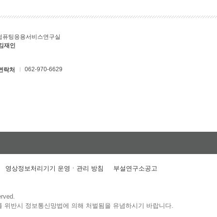
컴퓨팅응용서비스연구실
 김재인
062-970-6629
연락처
영상정보처리기기 운영ㆍ관리 방침
부설연구소공고
erved.
를 위반시 정보통신망법에 의해 처벌됨을 유념하시기 바랍니다.