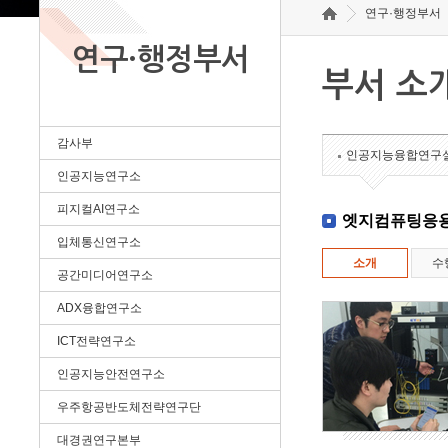
연구·행정부서
연구·행정부서
부서 소
감사부
인공지능융합연구
인공지능연구소
피지컬AI연구소
엣지컴퓨팅응
입체통신연구소
소개
수
공간미디어연구소
ADX융합연구소
ICT전략연구소
인공지능안전연구소
우주항공반도체전략연구단
대경권연구본부