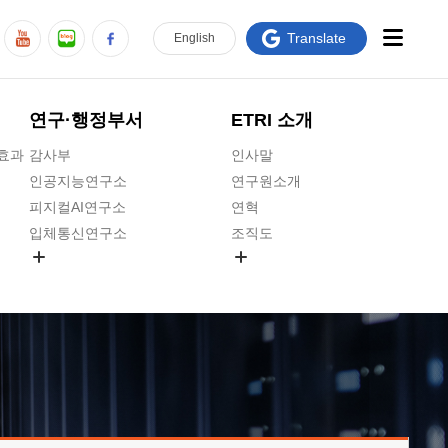
Translate
En
glish
연구·행정부서
ETRI 소개
급효과
감사부
인사말
인공지능연구소
연구원소개
피지컬AI연구소
연혁
입체통신연구소
조직도
공간미디어연구소
기타 공개정보
ADX융합연구소
원규 제·개정 예고
ICT전략연구소
연구원 고객헌장
인공지능안전연구소
ETRI CI
우주항공반도체전략연구단
주요업무연락처
대경권연구본부
찾아오시는길
호남권연구본부