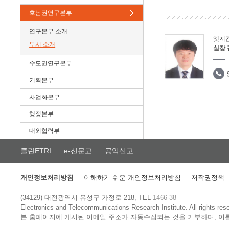
호남권연구본부
연구본부 소개
엣지
부서 소개
실장
수도권연구본부
기획본부
사업화본부
행정본부
대외협력부
클린ETRI
e-신문고
공익신고
개인정보처리방침
이해하기 쉬운 개인정보처리방침
저작권정책
(34129) 대전광역시 유성구 가정로 218, TEL
1466-38
Electronics and Telecommunications Research Institute.
All rights res
본 홈페이지에 게시된 이메일 주소가 자동수집되는 것을 거부하며, 이