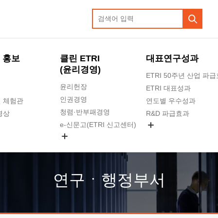
 홍보
클린 ETRI
대표연구성과
(윤리경영)
ETRI 50주년 산업 파
윤리헌장
ETRI 대표성과
인권경영
 체험관
연도별 우수성과
청렴·반부패경영
영상
R&D 파급효과
e-신문고(ETRI 신고센터)
지식공유플랫폼
공익신고
청렴포털 신고
고객의소리
연구ㆍ행정부서
수의계약 현황
부패징계 현황
감사결과공개