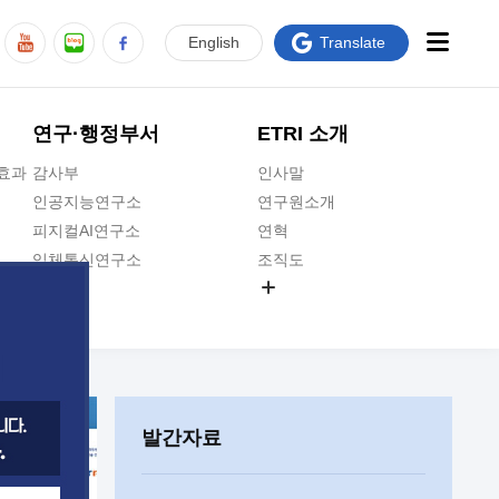
En
glish
Translate
연구·행정부서
ETRI 소개
급효과
감사부
인사말
인공지능연구소
연구원소개
피지컬AI연구소
연혁
입체통신연구소
조직도
공간미디어연구소
기타 공개정보
ADX융합연구소
원규 제·개정 예고
ICT전략연구소
연구원 고객헌장
인공지능안전연구소
ETRI CI
우주항공반도체전략연구단
주요업무연락처
발간자료
대경권연구본부
찾아오시는길
호남권연구본부