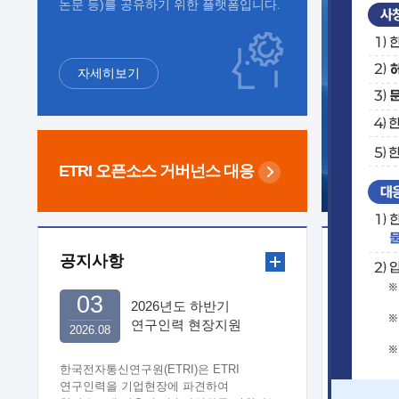
논문 등)를 공유하기 위한 플랫폼입니다.
자세히보기
ETRI 오픈소스
거버넌스 대응
공지사항
보도자
03
2026년도 하반기
연구인력 현장지원
2026.08
희망기업 신청/접수
한국전자통신연구원(ETRI)은 ETRI
연구인력을 기업현장에 파견하여