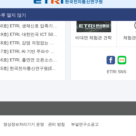
[2026-51호] ETRI, 항로표지 해양 IoT 무선통신체계 개발 나선다
루 열지 않기
[2026-50호] ETRI, 생체신호 압축기술 국제표준 채택...의료 AI 시대 연다
[2026-49호] ETRI, 대한민국 ICT 50년 역사를 담은 온라인 50년사 공개
비대면
체험관 견학
체험관
[2026-48호] ETRI, 감염 걱정없는 공중 터치 인터페이스 시대 연다
[2026-47호] ETRI, AI 기반 주파수 예측기술 국제표준 이끌어
[2026-46호] ETRI, 출연연 오픈소스 협의체 '범출연연'으로 확대 운영
[2026-45호] 한국전자통신연구원(ETRI) 인사
ETRI SNS
영상정보처리기기 운영ㆍ관리 방침
부설연구소공고