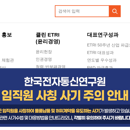
 홍보
클린 ETRI
대표연구성과
(윤리경영)
ETRI 50주년 산업 파
윤리헌장
ETRI 대표성과
인권경영
 체험관
연도별 우수성과
청렴·반부패경영
영상
R&D 파급효과
e-신문고(ETRI 신고센터)
지식공유플랫폼
공익신고
청렴포털 신고
고객의소리
수의계약 현황
부패징계 현황
감사결과공개