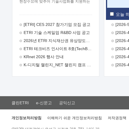
현장수요에 맞추어 기술사업화를 지원하는
『연구인력 현장지원』프로그램을
운영하고 있습니다.이에 연구인력의 지원을
오늘 하
희망하는 중소.중견기업에서는 신청하여
주시기 바랍니다.
2026년 8월
[ETRI] CES 2027 참가기업 모집 공고
한국전자통신연구원장
1. 추진개요

ETRI 기술 스케일업 R&BD 사업 공고
추진목적: ETRI 인력을 기업현장에 파견.
기술지원을 실시함으로써 ETRI 개발기술의
2026년 ETRI 지식재산권 유상양도계약 수요조사 공고
사업화를 지원하여 사업화성과를
ETRI 테크비즈 인사이트 8호(TechBiz Insight Vol.8) 발간
극대화하고, 지원기업을 강견기업으로
육성하고자 함.
 신청자격: ETRI
KRnet 2026 행사 안내
협력기업 및 일반 ICT 중소기업* 협력기업:
K-디지털 챌린지_NET 챌린지 캠프 시즌13 안내
ETRI 창업/연구소기업, 기술이전/출자기업
등 ETRI 개발기술을 사업화하고자 하는
기업
 파견기간: 1년 이상 [최대 3년까지
연속지원 가능]* 연속지원은 지원완료
시점에서 당해 지원실적과 차기 지원계획을
평가하여 결정
 기업부담: 연구인력
연봉기준 30 ~ 40%* (1년차) 연봉의 30%,
클린ETRI
e-신문고
공익신고
(2 ~ 3년차) 연봉의 40%
 추진일정(1)
희망기업 신청/접수(2)희망인력-희망기업
매칭(3)현장조사/ 선정(심의)(4)협약체결
개인정보처리방침
이해하기 쉬운 개인정보처리방침
저작권정책
(5)기업파견8월 3일 ~ 14일
8월 17일 ~
26일
9월초순
9월 중순
10월 이후*