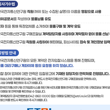
료
기술사업화플랫폼/기술
기술예고
중소기
보유특허
이전가
융합기술연구생산센터
반도