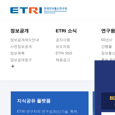
본문 바로가기
주요메뉴 바로가기
정보공개
ETRI 소식
연구원
정보공개제도안내
공지사항
50년사
사전정보공개
보도자료
간행물
정보목록
ETRI SNS
정보통신
정보공개청구
채용공고
홍보 동
경영공시
공공데이터개방
사업실명제
지식공유
플랫폼
ETRI 연구자의 연구성과(신기술, 특허,