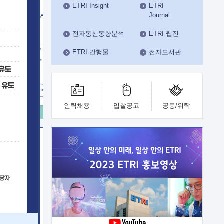
ETRI Insight
ETRI
수도권연구본부
Journal
기획본부
사업화본부
전자통신동향분석
ETRI 웹진
행정본부
ETRI 간행물
전자도서관
대외협력부
인력채용
입찰공고
공동/위탁
이전
업 지원
능 기술
체실험실