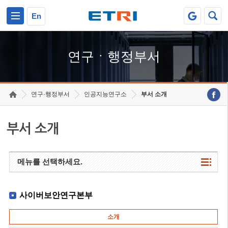
본문 바로가기
주요메뉴 바로가기
하단메뉴 바로가기
En
연구ㆍ행정부서
연구·행정부서
인공지능연구소
부서 소개
부서 소개
메뉴를 선택하세요.
사이버보안연구본부
소개