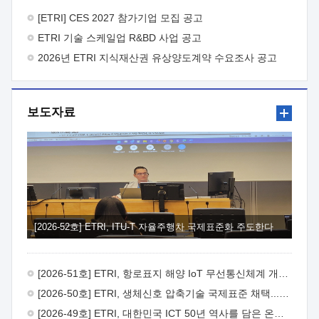
바랍니다.
2026년 8월 한국전자통신연구원장
1. 추진개요

추진목적: ETRI 인력을 기업현장에 파견. 기술지원을
[ETRI] CES 2027 참가기업 모집 공고
실시함으로써 ETRI 개발기술의 사업화를 지원하여
ETRI 기술 스케일업 R&BD 사업 공고
사업화성과를 극대화하고, 지원기업을 강견기업으로 육성하고자
함.
2026년 ETRI 지식재산권 유상양도계약 수요조사 공고
 신청자격: ETRI 협력기업 및 일반 ICT 중소기업*
협력기업: ETRI 창업/연구소기업, 기술이전/출자기업 등 ETRI
개발기술을 사업화하고자 하는 기업
 파견기간: 1년 이상
[최대 3년까지 연속지원 가능]* 연속지원은 지원완료 시점에서
보도자료
당해 지원실적과 차기 지원계획을 평가하여 결정
 기업부담:
연구인력 연봉기준 30 ~ 40%* (1년차) 연봉의 30%, (2 ~ 3년차)
연봉의 40%
 추진일정(1)희망기업 신청/접수(2)희망인력-
희망기업 매칭(3)현장조사/ 선정(심의)(4)협약체결(5)
기업파견8월 3일 ~ 14일
8월 17일 ~ 26일
9월초순
9월 중순
10월 이후* 상기일정은 희망인력-희망기업간 매칭 원활시를
가정한 것으로 상황에 따라 상당기간 일정이 지연될 수 있음. **
(1)희망인력-희망기업간 적합성이 낮다고 판단되거나, (2)
희망인력이 파견의사를 철회할 경우 후속 절차가 진행되지 않을
[2026-52호] ETRI, ITU-T 자율주행차 국제표준화 주도한다
수 있음.2. 현장지원 희망인력 및 상세이력
 희망인력
목록기술분야연구인력번호지원가능 기술반도체/
전자소자A반도체 소자(trasistor/diode) 제작 공정 전자소자 제작
[2026-51호] ETRI, 항로표지 해양 IoT 무선통신체계 개발 나선다
공정(FET / SBD 등 )유기물 반도체 소재 및 소자 설계, 합성 및
제작바이오센서 설계/제작토양/수질/가스 센서 설계/
[2026-50호] ETRI, 생체신호 압축기술 국제표준 채택...의료 AI 시대 연다
제작광소자응용B광 센서 및 응용 시스템시스템 제어 및 데이터
[2026-49호] ETRI, 대한민국 ICT 50년 역사를 담은 온라인 50년사 공개
처리FPGA 제어, VHDL 프로그램 개발Labview, Python, C