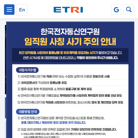
본문 바로가기
주요메뉴 바로가기
En
지식공유
ETRI 오픈소스
플랫폼
거버넌스 대응
발간자료