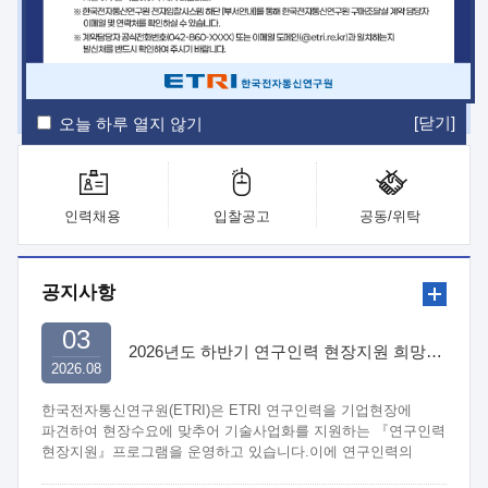
ETRI Insight
ETRI Journal
전자통신동향분석
ETRI 웹진
ETRI 간행물
전자도서관
[닫기]
오늘 하루 열지 않기
인력채용
입찰공고
공동/위탁
공지사항
03
2026년도 하반기 연구인력 현장지원 희망기업 신청/접수
2026.08
한국전자통신연구원(ETRI)은 ETRI 연구인력을 기업현장에
파견하여 현장수요에 맞추어 기술사업화를 지원하는 『연구인력
현장지원』프로그램을 운영하고 있습니다.이에 연구인력의
지원을 희망하는 중소.중견기업에서는 신청하여 주시기