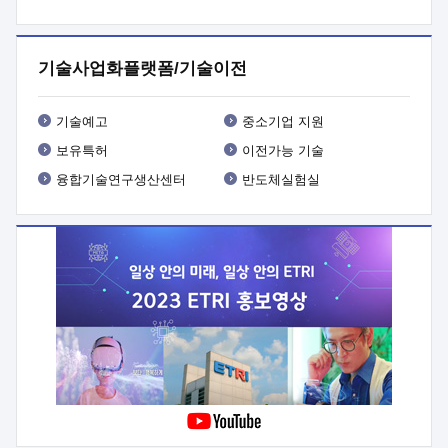
프로그램 개발
 상세이력ㅇ(붙 임1) 대상인력 A 상세이력ㅇ(붙
임2) 대상인력 B 상세이력
3. 신청방법 및 향후일정 등

신청방법: 이메일 (verdi@etri.re.kr)* <별첨양식>을 작성하여
기술사업화플랫폼/기술이전
제출
 문 의 처: ETRI사업화본부 기업성장지원부
기업성장지원전략실ㅇ오경석 책임 연구원 (T. 042-860-5076,
verdi@etri.re.kr)
 제출양식
ㅇ(별첨양식) ETRI연구인력
기술예고
중소기업 지원
현장지원 신청서 (기업)
보유특허
이전가능 기술
융합기술연구생산센터
반도체실험실