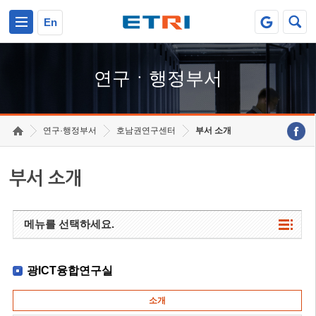
본문 바로가기
주요메뉴 바로가기
하단메뉴 바로가기
En
연구ㆍ행정부서
연구·행정부서
호남권연구센터
부서 소개
부서 소개
메뉴를 선택하세요.
광ICT융합연구실
소개