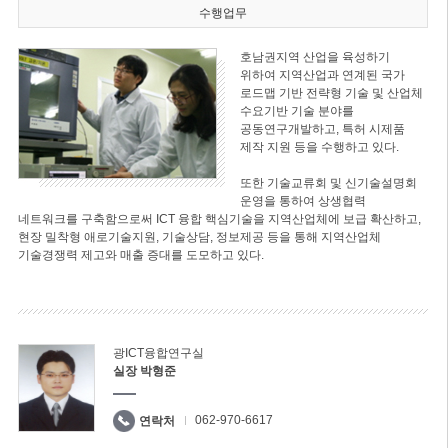
수행업무
호남권지역 산업을 육성하기
위하여 지역산업과 연계된 국가
로드맵 기반 전략형 기술 및 산업체
수요기반 기술 분야를
공동연구개발하고, 특허 시제품
제작 지원 등을 수행하고 있다.
또한 기술교류회 및 신기술설명회
운영을 통하여 상생협력
네트워크를 구축함으로써 ICT 융합 핵심기술을 지역산업체에 보급 확산하고,
현장 밀착형 애로기술지원, 기술상담, 정보제공 등을 통해 지역산업체
기술경쟁력 제고와 매출 증대를 도모하고 있다.
광ICT융합연구실
실장 박형준
062-970-6617
연락처