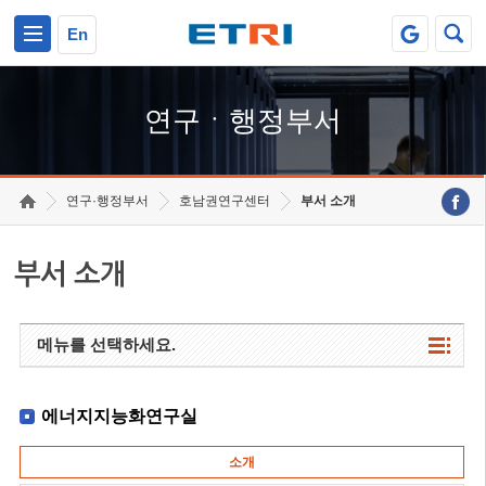
본문 바로가기
주요메뉴 바로가기
하단메뉴 바로가기
En
연구ㆍ행정부서
연구·행정부서
호남권연구센터
부서 소개
부서 소개
메뉴를 선택하세요.
에너지지능화연구실
소개