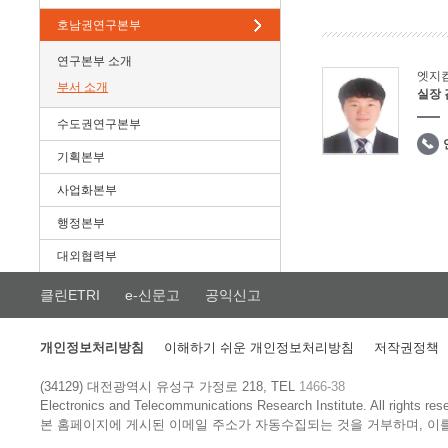
호남권연구본부
연구본부 소개
엣지
부서 소개
실장
수도권연구본부
기획본부
사업화본부
행정본부
대외협력부
클린ETRI
e-신문고
공익신고
개인정보처리방침
이해하기 쉬운 개인정보처리방침
저작권정책
(34129) 대전광역시 유성구 가정로 218, TEL
1466-38
Electronics and Telecommunications Research Institute.
All rights res
본 홈페이지에 게시된 이메일 주소가 자동수집되는 것을 거부하며, 이