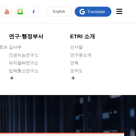
Translate
En
glish
연구·행정부서
ETRI 소개
급효과
감사부
인사말
인공지능연구소
연구원소개
피지컬AI연구소
연혁
입체통신연구소
조직도
공간미디어연구소
기타 공개정보
ADX융합연구소
원규 제·개정 예고
ICT전략연구소
연구원 고객헌장
인공지능안전연구소
ETRI CI
우주항공반도체전략연구단
주요업무연락처
대경권연구본부
찾아오시는길
호남권연구본부