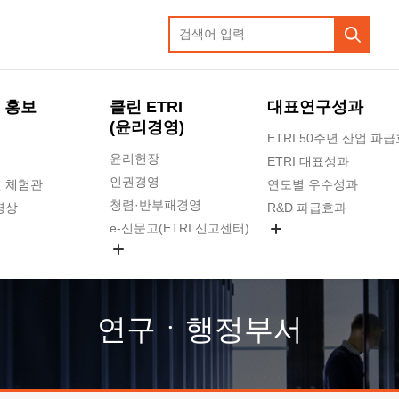
 홍보
클린 ETRI
대표연구성과
(윤리경영)
ETRI 50주년 산업 파
윤리헌장
ETRI 대표성과
인권경영
 체험관
연도별 우수성과
청렴·반부패경영
영상
R&D 파급효과
e-신문고(ETRI 신고센터)
지식공유플랫폼
공익신고
청렴포털 신고
고객의소리
연구ㆍ행정부서
수의계약 현황
부패징계 현황
감사결과공개