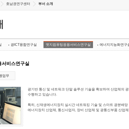
호남권연구센터
부서 소개
개
실
광ICT융합연구실
엣지컴퓨팅응용서비스연구실
에너지지능화연구
용서비스연구실
행업무
광기반 통신 및 네트워크 단말 솔루션 기술을 확보하여 산업체의 
수행하고 있습니다.
특히, 신재생에너지장치 실시간 네트워킹 기술 및 스마트 광분배망 
에너지장치 산업체, 통신사업자, 장비 산업체 및 광통신부품 산업체