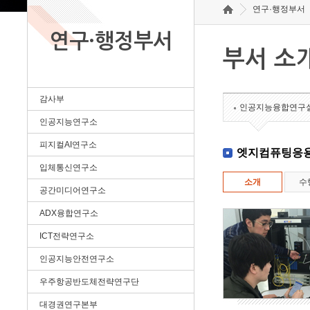
연구·행정부서
연구·행정부서
부서 소
감사부
인공지능융합연구
인공지능연구소
피지컬AI연구소
엣지컴퓨팅응
입체통신연구소
소개
수
공간미디어연구소
ADX융합연구소
ICT전략연구소
인공지능안전연구소
우주항공반도체전략연구단
대경권연구본부