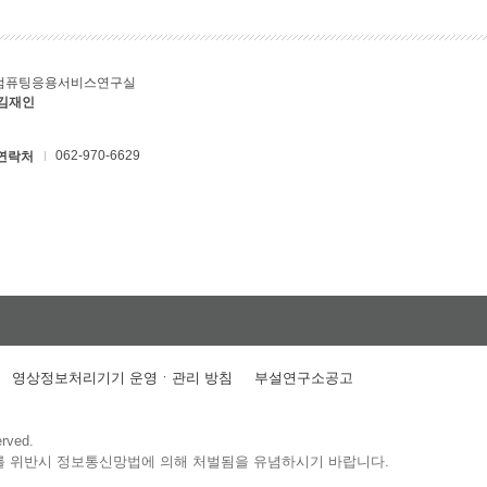
컴퓨팅응용서비스연구실
 김재인
062-970-6629
연락처
영상정보처리기기 운영ㆍ관리 방침
부설연구소공고
erved.
를 위반시 정보통신망법에 의해 처벌됨을 유념하시기 바랍니다.