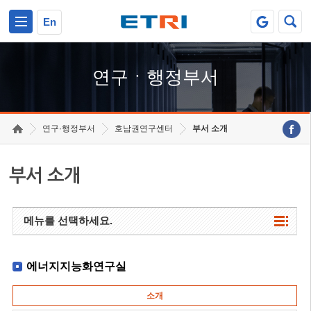
본문 바로가기
주요메뉴 바로가기
하단메뉴 바로가기
En
연구ㆍ행정부서
연구·행정부서
호남권연구센터
부서 소개
부서 소개
메뉴를 선택하세요.
에너지지능화연구실
소개