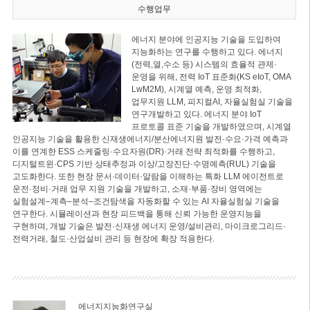
수행업무
에너지 분야에 인공지능 기술을 도입하여
지능화하는 연구를 수행하고 있다. 에너지
(전력,열,수소 등) 시스템의 효율적 관제·
운영을 위해, 전력 IoT 표준화(KS eIoT, OMA
LwM2M), 시계열 예측, 운영 최적화,
업무지원 LLM, 피지컬AI, 자율실험실 기술을
연구개발하고 있다. 에너지 분야 IoT
프로토콜 표준 기술을 개발하였으며, 시계열
인공지능 기술을 활용한 신재생에너지/분산에너지원 발전·수요·가격 예측과
이를 연계한 ESS 스케줄링·수요자원(DR)·거래 전략 최적화를 수행하고,
디지털트윈·CPS 기반 상태추정과 이상/고장진단·수명예측(RUL) 기술을
고도화한다. 또한 현장 문서·데이터·알람을 이해하는 특화 LLM 에이전트로
운전·정비·거래 업무 지원 기술을 개발하고, 소재·부품·장비 영역에는
실험설계–계측–분석–조건탐색을 자동화할 수 있는 AI 자율실험실 기술을
연구한다. 시뮬레이션과 현장 피드백을 통해 신뢰 가능한 운영지능을
구현하며, 개발 기술은 발전·신재생 에너지 운영/설비관리, 마이크로그리드·
전력거래, 철도·산업설비 관리 등 현장에 확장 적용한다.
에너지지능화연구실